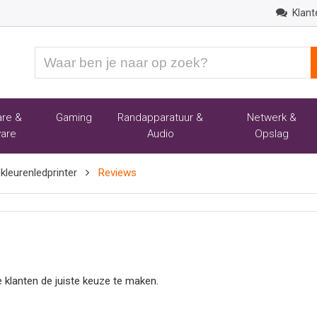
Klant
Waar
ben
je
naar
re &
Gaming
Randapparatuur &
Netwerk &
op
are
Audio
Opslag
zoek?
eurenledprinter
Reviews
 klanten de juiste keuze te maken.