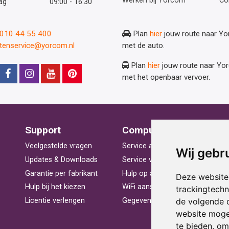
Werken bij Yorcom
Co
ag
09:00 - 16:30
: 010 44 55 400
Plan
hier
jouw route naar Y
ntenservice@yorcom.nl
met de auto.
Plan
hier
jouw route naar Yo
met het openbaar vervoer.
Support
Computerhulp
V
Veelgestelde vragen
Service aan huis
St
Wij gebr
Updates & Downloads
Service voor bedrijven
La
Garantie per fabrikant
Hulp op afstand
Be
Deze website
Hulp bij het kiezen
WiFi aansluiten
Ra
trackingtech
de volgende 
Licentie verlengen
Gegevens herstellen
Pr
website moge
te bieden
,
om 