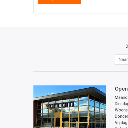
D
Open
Maand
Dinsda
Woens
Donde
Vrijdag