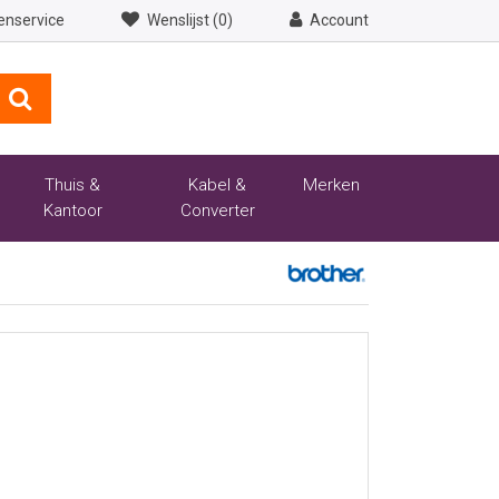
enservice
Wenslijst (0)
Account
Thuis &
Kabel &
Merken
Kantoor
Converter