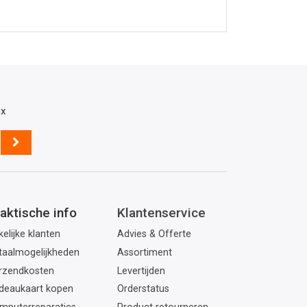
ox
aktische info
Klantenservice
elijke klanten
Advies & Offerte
taalmogelijkheden
Assortiment
rzendkosten
Levertijden
deaukaart kopen
Orderstatus