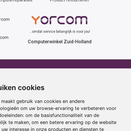
mputerreparaties
Product retourneren
orcom
...omdat service belangrijk is voor jou!
rcom
Computerwinkel Zuid-Holland
erhuur
Advies
atafel huren
Winactie
uiken cookies
ptop huren
Laptop voor school
amer huren
Cadeau ideeën
 maakt gebruik van cookies en andere
cestoel huren
Print service
nologieën om uw browse-ervaring te verbeteren voor
doeleinden:
om de basisfunctionaliteit van de
ojectiescherm huren
Kortingscode
lijk te maken
,
om een betere ervaring op de website
uw interesse in onze producten en diensten te