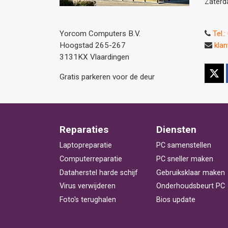
Zaterd
Yorcom Computers B.V.
Tel.
Hoogstad 265-267
kla
3131KX Vlaardingen
Gratis parkeren voor de deur
Reparaties
Diensten
Laptopreparatie
PC samenstellen
Computerreparatie
PC sneller maken
Dataherstel harde schijf
Gebruiksklaar maken
Virus verwijderen
Onderhoudsbeurt PC
Foto's terughalen
Bios update