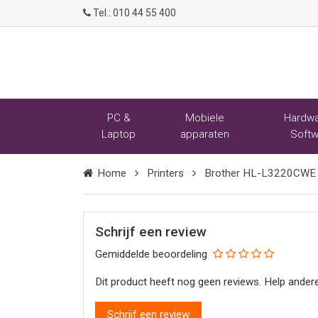
Tel.:
010 44 55 400
PC &
Mobiele
Hardwa
Laptop
apparaten
Softw
Home
Printers
Brother HL-L3220CWE kl
Schrijf een review
Gemiddelde beoordeling
Dit product heeft nog geen reviews. Help andere
Schrijf een review