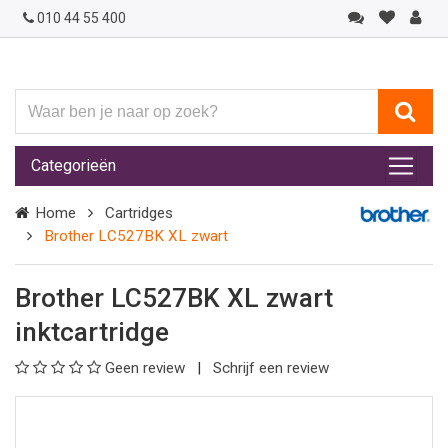
010 44 55 400
Waar
ben
je
Categorieën
naar
op
Home
Cartridges
zoek?
Brother LC527BK XL zwart
Brother LC527BK XL zwart
inktcartridge
Geen review
Schrijf een review