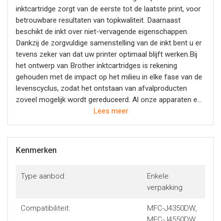
inktcartridge zorgt van de eerste tot de laatste print, voor
betrouwbare resultaten van topkwaliteit. Daarnaast
beschikt de inkt over niet-vervagende eigenschappen.
Dankzij de zorgvuldige samenstelling van de inkt bent u er
tevens zeker van dat uw printer optimaal blijft werken.Bij
het ontwerp van Brother inktcartridges is rekening
gehouden met de impact op het milieu in elke fase van de
levenscyclus, zodat het ontstaan van afvalproducten
zoveel mogelijk wordt gereduceerd. Al onze apparaten en
cartridges zijn geproduceerd op een manier die zo min
Lees meer
mogelijk invloed heeft op onze leefomgeving.Originele
Brother LC-527XLBK inktcartridge - altijd de moeite
waard
Kenmerken
Type aanbod:
Enkele
verpakking
Compatibiliteit:
MFC-J4350DW,
MFC-J4550DW