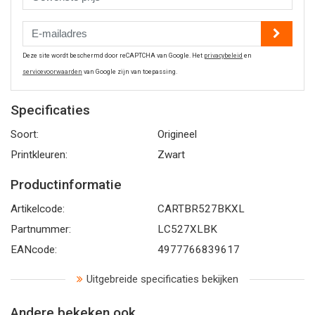
Deze site wordt beschermd door reCAPTCHA van Google. Het
privacybeleid
en
servicevoorwaarden
van Google zijn van toepassing.
Specificaties
Soort:
Origineel
Printkleuren:
Zwart
Productinformatie
Artikelcode:
CARTBR527BKXL
Partnummer:
LC527XLBK
EANcode:
4977766839617
Uitgebreide specificaties bekijken
Andere bekeken ook