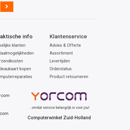
aktische info
Klantenservice
elijke klanten
Advies & Offerte
taalmogelijkheden
Assortiment
rzendkosten
Levertijden
deaukaart kopen
Orderstatus
mputerreparaties
Product retourneren
orcom
...omdat service belangrijk is voor jou!
rcom
Computerwinkel Zuid-Holland