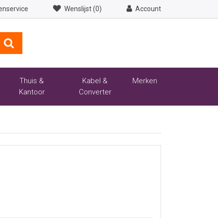
enservice
Wenslijst (0)
Account
Thuis &
Kabel &
Merken
Kantoor
Converter