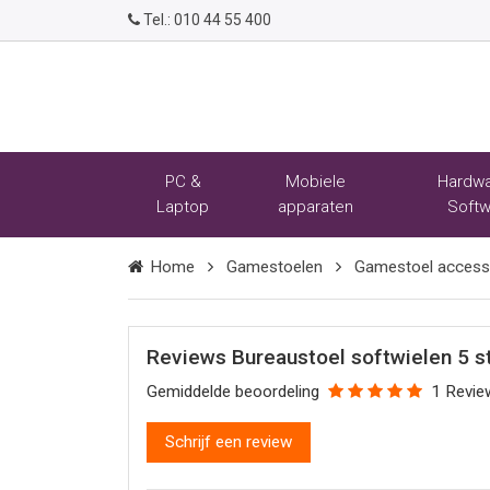
Tel.:
010 44 55 400
PC &
Mobiele
Hardwa
Laptop
apparaten
Softw
Home
Gamestoelen
Gamestoel access
Reviews Bureaustoel softwielen 5 s
Gemiddelde beoordeling
1 Revie
Schrijf een review