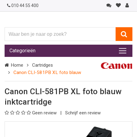
010 44 55 400
Waar
ben
je
Categorieën
naar
op
Home
Cartridges
zoek?
Canon CLI-581PB XL foto blauw
Canon CLI-581PB XL foto blauw
inktcartridge
Geen review
Schrijf een review