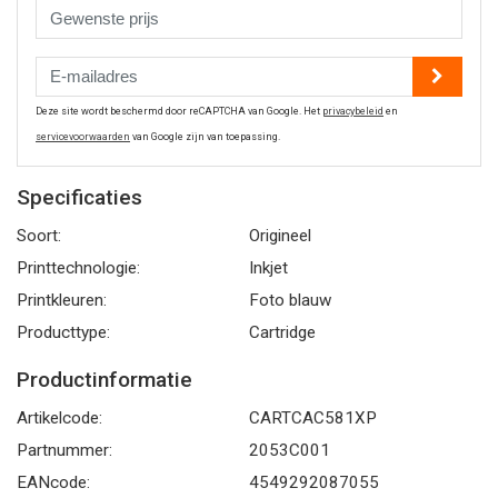
Deze site wordt beschermd door reCAPTCHA van Google. Het
privacybeleid
en
servicevoorwaarden
van Google zijn van toepassing.
Specificaties
Soort:
Origineel
Printtechnologie:
Inkjet
Printkleuren:
Foto blauw
Producttype:
Cartridge
Productinformatie
Artikelcode:
CARTCAC581XP
Partnummer:
2053C001
EANcode:
4549292087055