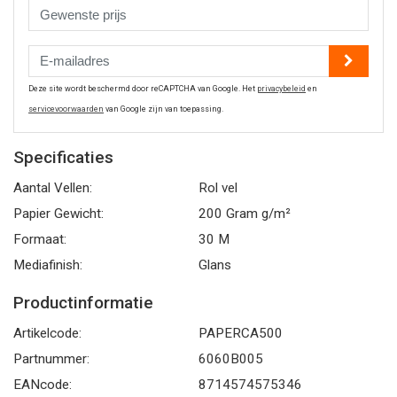
Deze site wordt beschermd door reCAPTCHA van Google. Het
privacybeleid
en
servicevoorwaarden
van Google zijn van toepassing.
Specificaties
Aantal Vellen:
Rol vel
Papier Gewicht:
200 Gram g/m²
Formaat:
30 M
Mediafinish:
Glans
Productinformatie
Artikelcode:
PAPERCA500
Partnummer:
6060B005
EANcode:
8714574575346