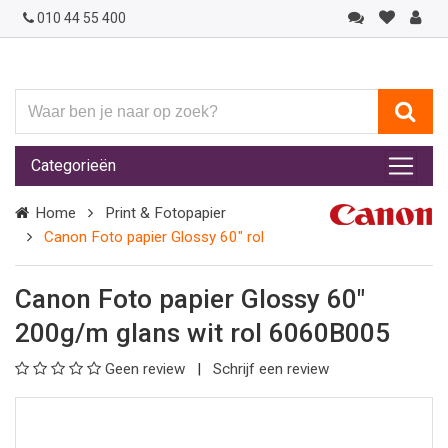
010 44 55 400
Waar
ben
je
Categorieën
naar
op
Home
Print & Fotopapier
zoek?
Canon Foto papier Glossy 60" rol
Canon Foto papier Glossy 60"
200g/m glans wit rol 6060B005
Geen review
Schrijf een review