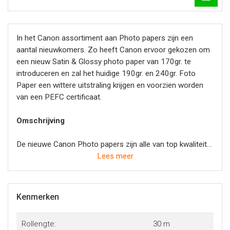
In het Canon assortiment aan Photo papers zijn een
aantal nieuwkomers. Zo heeft Canon ervoor gekozen om
een nieuw Satin & Glossy photo paper van 170gr. te
introduceren en zal het huidige 190gr. en 240gr. Foto
Paper een wittere uitstraling krijgen en voorzien worden
van een PEFC certificaat.
Omschrijving
De nieuwe Canon Photo papers zijn alle van top kwaliteit
en hebben een instant dry coating voor krachtige,
Lees meer
levendige full-colour professionele foto’s. De huidige
190gr. & 240gr. photo papers zullen vervangen worden
door een nieuwe variant. Deze nieuwe photo papers
Kenmerken
hebben een meer “Ultra white” tint en zijn bovendien PEFC
gecertificeerd.
Rollengte:
30 m