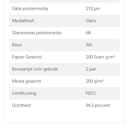
Kenmerken
Dikte printermedia:
210 µm
Al deze Canon Photo papieren zijn uiteraard geschikt voor
Mediafinish:
Glans
de gehele Canon imagePROGRAF serie die voorzien zijn
van dye of gepigmenteerde inkten. Door de instant dry
Glansniveau printermedia:
68
coating vrijwel direct droog voor verdere nabewerking.
Kleur:
Wit
Papier Gewicht:
200 Gram g/m²
Bewaartijd vóór gebruik:
2 jaar
Media gewicht:
200 g/m²
Certificering:
PEFC
Dichtheid:
94,5 procent