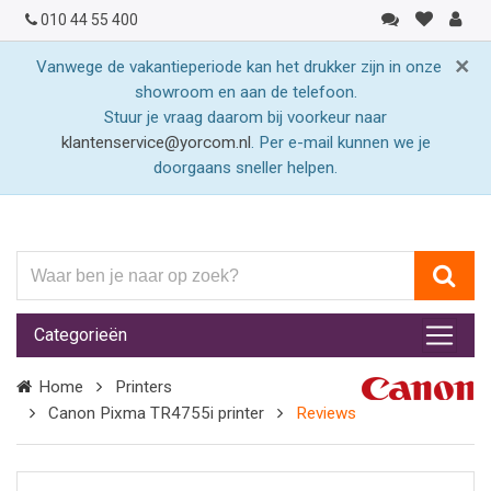
010 44 55 400
×
Vanwege de vakantieperiode kan het drukker zijn in onze
showroom en aan de telefoon.
Stuur je vraag daarom bij voorkeur naar
klantenservice@yorcom.nl
. Per e-mail kunnen we je
doorgaans sneller helpen.
Waar
ben
je
Categorieën
naar
op
Home
Printers
zoek?
Canon Pixma TR4755i printer
Reviews