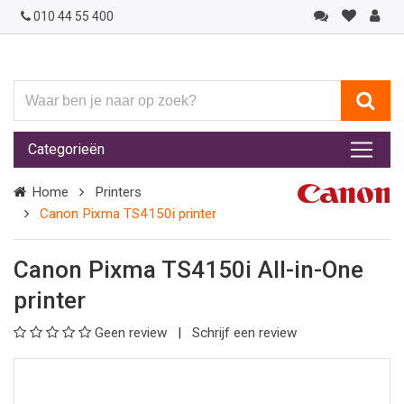
010 44 55 400
Waar
ben
je
Categorieën
naar
op
Home
Printers
zoek?
Canon Pixma TS4150i printer
Canon Pixma TS4150i All-in-One
printer
Geen review
Schrijf een review