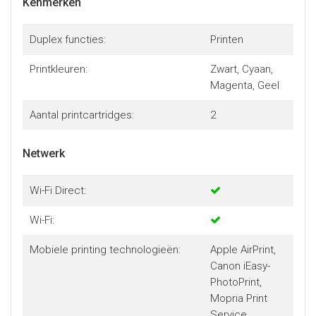
Kenmerken
Duplex functies:
Printen
Printkleuren:
Zwart, Cyaan,
Magenta, Geel
Aantal printcartridges:
2
Netwerk
Wi-Fi Direct:
Wi-Fi:
Mobiele printing technologieën:
Apple AirPrint,
Canon iEasy-
PhotoPrint,
Mopria Print
Service