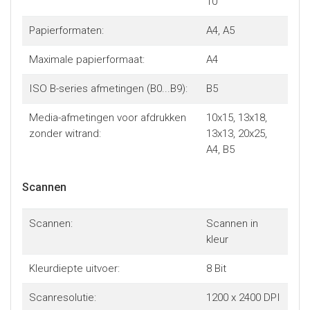
10 "
Papierformaten:
A4, A5
Maximale papierformaat:
A4
ISO B-series afmetingen (B0...B9):
B5
Media-afmetingen voor afdrukken
10x15, 13x18,
zonder witrand:
13x13, 20x25,
A4, B5
Scannen
Scannen:
Scannen in
kleur
Kleurdiepte uitvoer:
8 Bit
Scanresolutie:
1200 x 2400 DPI