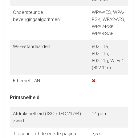
Ondersteunde
WPA-AES, WPA-
beveiligingsalgoritmen:
PSK, WPA2-AES,
WPA2-PSK,
WPA3-SAE
Wi-Fi-standaarden:
802.11a,
802.11b,
802.11g, Wi-Fi 4
(802.11n)
Ethernet LAN:
Printsnelheid
Afdruksnelheid (ISO / IEC 24734)
14 ppm
zwart:
Tijdsduur tot de eerste pagina
7,5 s