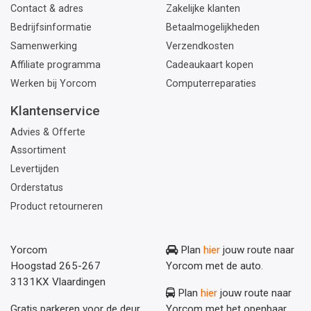
Contact & adres
Zakelijke klanten
Bedrijfsinformatie
Betaalmogelijkheden
Samenwerking
Verzendkosten
Affiliate programma
Cadeaukaart kopen
Werken bij Yorcom
Computerreparaties
Klantenservice
Advies & Offerte
Assortiment
Levertijden
Orderstatus
Product retourneren
Yorcom
Plan
hier
jouw route naar
Hoogstad 265-267
Yorcom met de auto.
3131KX Vlaardingen
Plan
hier
jouw route naar
Gratis parkeren voor de deur
Yorcom met het openbaar