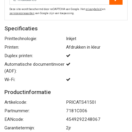
Deze site wordt beschermd door reCAPTCHA van Google. Het
privacybeleid
en
servicevoorwaarden
van Google zijn van toepassing.
Specificaties
Printtechnologie:
Inkjet
Printen:
Afdrukken in kleur
Duplex printen:
Automatische documentinvoer
(ADF):
Wi-Fi:
Productinformatie
Artikelcode:
PRICATS4150I
Partnummer:
7181C006
EANcode:
4549292248067
Garantietermijn:
2jr