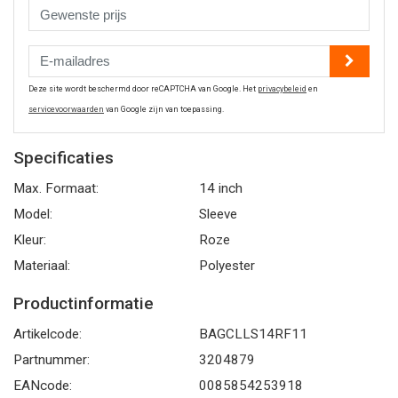
Deze site wordt beschermd door reCAPTCHA van Google. Het
privacybeleid
en
servicevoorwaarden
van Google zijn van toepassing.
Specificaties
Max. Formaat:
14 inch
Model:
Sleeve
Kleur:
Roze
Materiaal:
Polyester
Productinformatie
Artikelcode:
BAGCLLS14RF11
Partnummer:
3204879
EANcode:
0085854253918