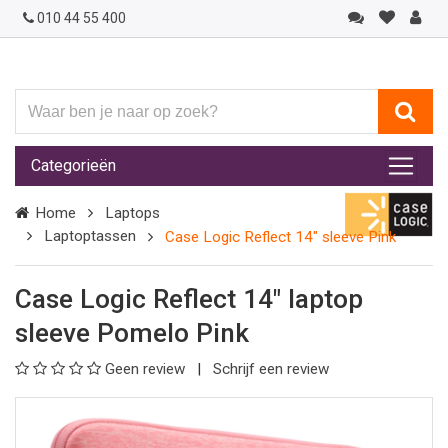
010 44 55 400
Waar
ben
je
Categorieën
naar
op
Home
Laptops
zoek?
Laptoptassen
Case Logic Reflect 14" sleeve Pink
Case Logic Reflect 14" laptop
sleeve Pomelo Pink
Geen review
Schrijf een review