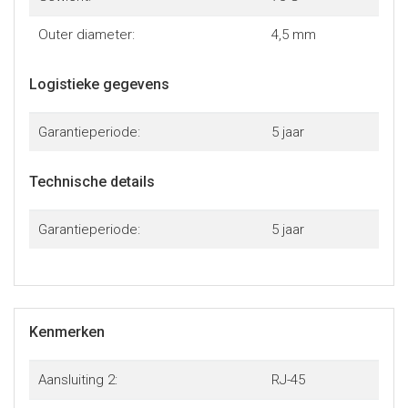
- Overtreft de prestatievereisten voor Category 5e.
- Ideaal in conjunctie met 10 en 100 Base-T netwerken.
Outer diameter:
4,5 mm
Logistieke gegevens
Garantieperiode:
5 jaar
Technische details
Garantieperiode:
5 jaar
Kenmerken
Aansluiting 2:
RJ-45