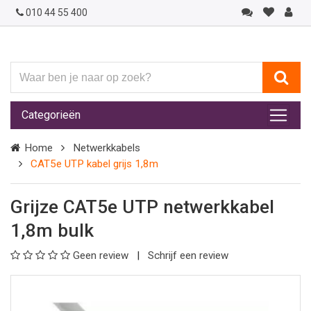
010 44 55 400
Waar
ben
je
Categorieën
naar
op
Home
Netwerkkabels
zoek?
CAT5e UTP kabel grijs 1,8m
Grijze CAT5e UTP netwerkkabel
1,8m bulk
Geen review
Schrijf een review