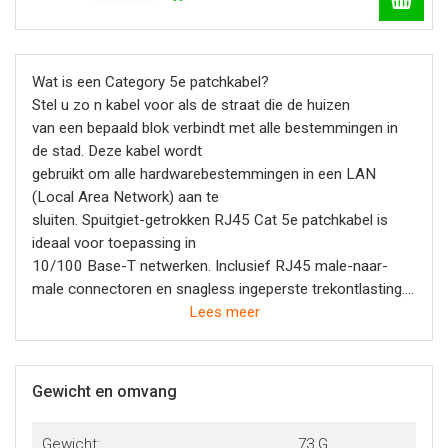
Wat is een Category 5e patchkabel?
Stel u zo n kabel voor als de straat die de huizen
van een bepaald blok verbindt met alle bestemmingen in
de stad. Deze kabel wordt
gebruikt om alle hardwarebestemmingen in een LAN
(Local Area Network) aan te
sluiten. Spuitgiet-getrokken RJ45 Cat 5e patchkabel is
ideaal voor toepassing in
10/100 Base-T netwerken. Inclusief RJ45 male-naar-
male connectoren en snagless ingeperste trekontlasting.
Lees meer
Voordelen :
- Connectoren met goudlaagje van 50 micron zorgen voor
een signaaloverdracht zonder ruis of vervorming.
Gewicht en omvang
- Nauwkeurig geperste snaglessverbinding voor een
betrouwbare aansluiting.
Gewicht:
73 G