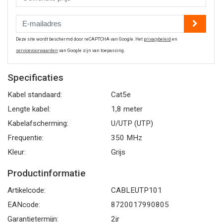
Deze site wordt beschermd door reCAPTCHA van Google. Het
privacybeleid
en
servicevoorwaarden
van Google zijn van toepassing.
Specificaties
Kabel standaard:
Cat5e
Lengte kabel:
1,8 meter
Kabelafscherming:
U/UTP (UTP)
Frequentie:
350 MHz
Kleur:
Grijs
Productinformatie
Artikelcode:
CABLEUTP101
EANcode:
8720017990805
Garantietermijn:
2jr