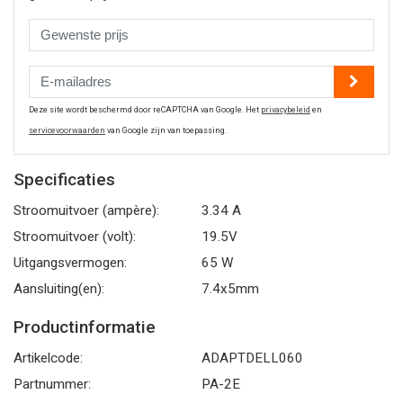
Deze site wordt beschermd door reCAPTCHA van Google. Het
privacybeleid
en
servicevoorwaarden
van Google zijn van toepassing.
Specificaties
Stroomuitvoer (ampère):
3.34 A
Stroomuitvoer (volt):
19.5V
Uitgangsvermogen:
65 W
Aansluiting(en):
7.4x5mm
Productinformatie
Artikelcode:
ADAPTDELL060
Partnummer:
PA-2E