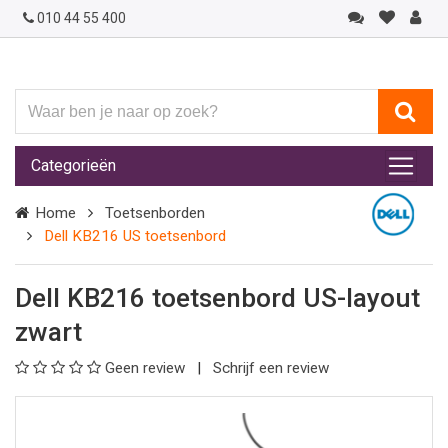
010 44 55 400
Waar
ben
je
Categorieën
naar
op
Home
Toetsenborden
zoek?
Dell KB216 US toetsenbord
Dell KB216 toetsenbord US-layout
zwart
Geen review
Schrijf een review