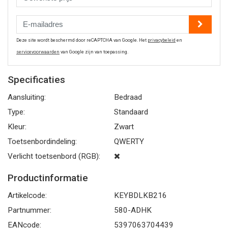
Deze site wordt beschermd door reCAPTCHA van Google. Het
privacybeleid
en
servicevoorwaarden
van Google zijn van toepassing.
Specificaties
Aansluiting:
Bedraad
Type:
Standaard
Kleur:
Zwart
Toetsenbordindeling:
QWERTY
Verlicht toetsenbord (RGB):
Productinformatie
Artikelcode:
KEYBDLKB216
Partnummer:
580-ADHK
EANcode:
5397063704439