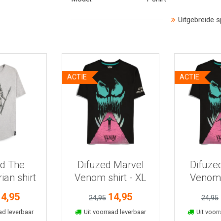
Uitgebreide s
ACTIE
ACTIE
 informatie
Bekijk meer informatie
Bekijk mee
ed The
Difuzed Marvel
Difuze
ian shirt
Venom shirt - XL
Venom s
L
14,95
14,95
24,95
24,95
kelmand
In winkelmand
In win
ad leverbaar
Uit voorraad leverbaar
Uit voorr