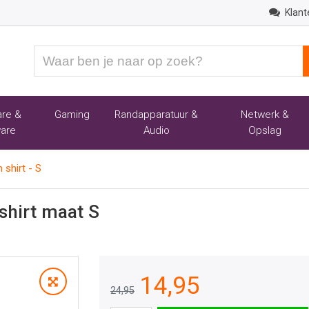
Klant
Waar
ben
je
naar
re &
Gaming
Randapparatuur &
Netwerk &
op
are
Audio
Opslag
zoek?
shirt - S
shirt maat S
14,95
24,95