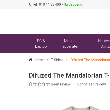
Tel.:
010 44 55 400
-
Nu geopend
PC &
Mobiele
Hardwa
Laptop
apparaten
Softw
Home
T-Shirts
Difuzed The Mandalorian 
Difuzed The Mandalorian T-
Geen review
Schrijf een review