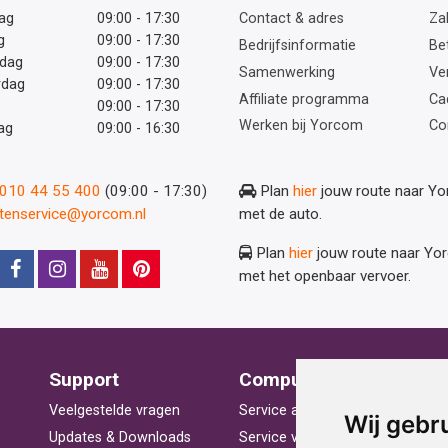
ag
09:00 - 17:30
Contact & adres
Zak
g
09:00 - 17:30
Bedrijfsinformatie
Be
dag
09:00 - 17:30
Samenwerking
Ve
rdag
09:00 - 17:30
Affiliate programma
Ca
09:00 - 17:30
Werken bij Yorcom
Co
ag
09:00 - 16:30
: 010 44 55 400
(09:00 - 17:30)
Plan
hier
jouw route naar Y
ntenservice@yorcom.nl
met de auto.
Plan
hier
jouw route naar Yo
met het openbaar vervoer.
Support
Computerhulp
V
Veelgestelde vragen
Service aan huis
St
Wij gebr
Updates & Downloads
Service voor bedrijven
La