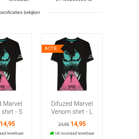
pecificaties bekijken
ACTIE
r informatie
Bekijk meer informatie
d Marvel
Difuzed Marvel
hirt - S
Venom shirt - L
14,95
14,95
24,95
kelmand
In winkelmand
aad leverbaar
Uit voorraad leverbaar