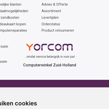
elijke klanten
Advies & Offerte
taalmogelijkheden
Assortiment
rzendkosten
Levertijden
deaukaart kopen
Orderstatus
mputerreparaties
Product retourneren
orcom
...omdat service belangrijk is voor jou!
rcom
Computerwinkel Zuid-Holland
erhuur
Advies
atafel huren
Winactie
uiken cookies
ptop huren
Laptop voor school