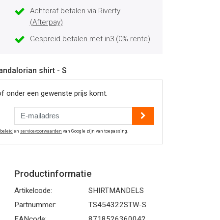
Achteraf betalen via Riverty
(Afterpay)
Gespreid betalen met in3 (0% rente)
ndalorian shirt - S
of onder een gewenste prijs komt.
ybeleid
en
servicevoorwaarden
van Google zijn van toepassing.
Productinformatie
Artikelcode:
SHIRTMANDELS
Partnummer:
TS454322STW-S
EANcode:
8718526360042