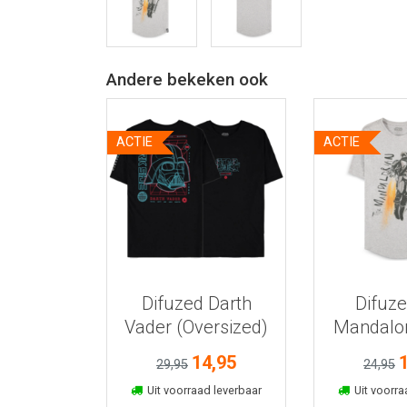
Andere bekeken ook
ACTIE
ACTIE
Bekijk meer informatie
Bekijk meer
Difuzed Darth
Difuz
Vader (Oversized)
Mandalor
shirt - XL
- 
14,95
29,95
24,95
In winkelmand
In win
Uit voorraad leverbaar
Uit voorra