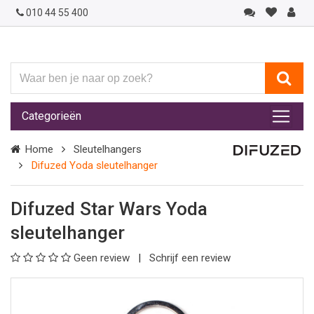
010 44 55 400
Waar
ben
je
Categorieën
naar
op
Home
Sleutelhangers
zoek?
Difuzed Yoda sleutelhanger
Difuzed Star Wars Yoda
sleutelhanger
Geen review
Schrijf een review