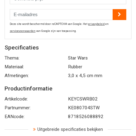
Deze site wordt beschermd door reCAPTCHA van Google. Het
privacybeleid
en
servicevoorwaarden
van Google zijn van toepassing.
Specificaties
Thema:
Star Wars
Materiaal:
Rubber
Afmetingen:
3,0 x 4,5 cm mm
Productinformatie
Artikelcode:
KEYCSWRB02
Partnummer:
KE080704STW
EANcode:
8718526088892
Uitgebreide specificaties bekijken