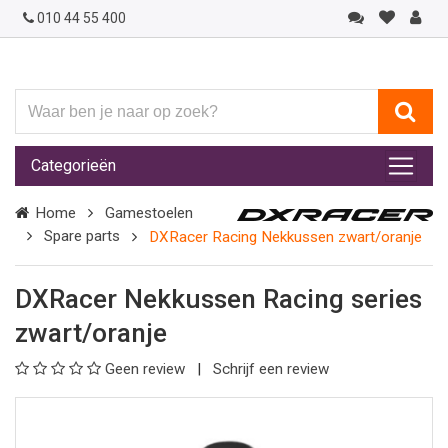
010 44 55 400
Waar
ben
je
Categorieën
naar
op
Home
Gamestoelen
zoek?
Spare parts
DXRacer Racing Nekkussen zwart/oranje
DXRacer Nekkussen Racing series
zwart/oranje
Geen review
Schrijf een review