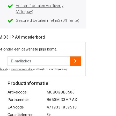
Achteraf betalen via Riverty
(Afterpay)
Gespreid betalen met in3 (0% rente)
50M D3HP AX moederbord
of onder een gewenste prijs komt.
ybeleid
en
servicevoorwaarden
van Google zijn van toepassing.
Productinformatie
Artikelcode:
MOBOGBB6506
Partnummer:
B650M D3HP AX
EANcode:
4719331859510
Garantietermijn:
3jr