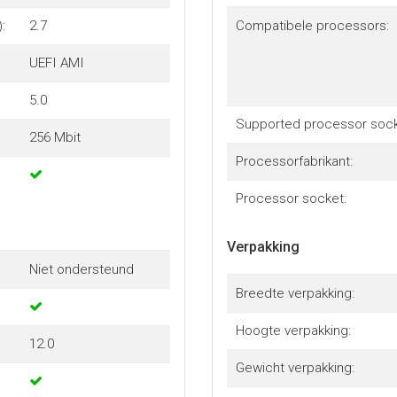
:
2.7
Compatibele processors:
UEFI AMI
5.0
Supported processor sock
256 Mbit
Processorfabrikant:
Processor socket:
Verpakking
Niet ondersteund
Breedte verpakking:
Hoogte verpakking:
12.0
Gewicht verpakking: