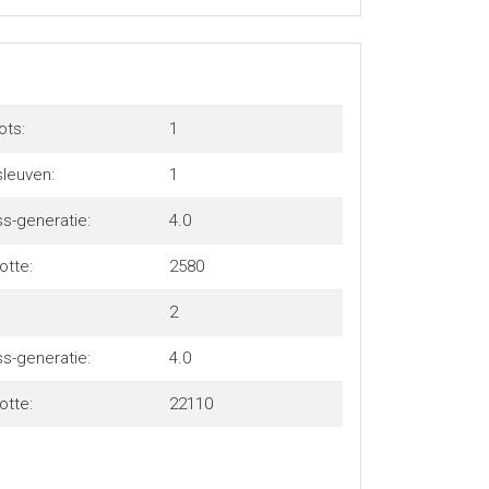
ots:
1
sleuven:
1
s-generatie:
4.0
otte:
2580
2
s-generatie:
4.0
otte:
22110