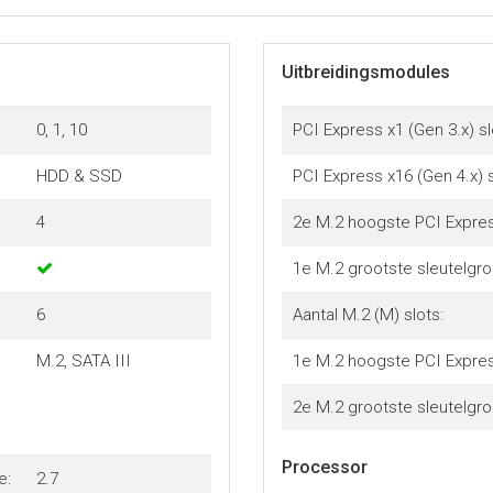
Uitbreidingsmodules
0, 1, 10
PCI Express x1 (Gen 3.x) sl
HDD & SSD
PCI Express x16 (Gen 4.x) 
4
2e M.2 hoogste PCI Expres
1e M.2 grootste sleutelgro
6
Aantal M.2 (M) slots:
M.2, SATA III
1e M.2 hoogste PCI Expres
2e M.2 grootste sleutelgro
Processor
e:
2.7