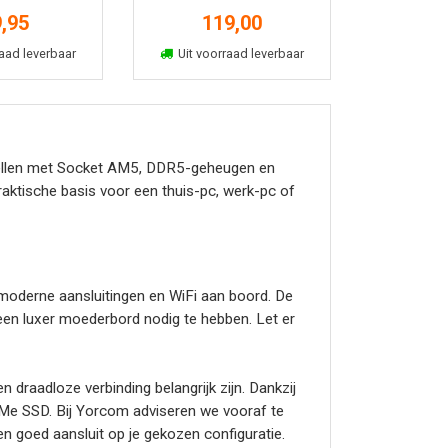
,95
119,00
kelmand
In winkelmand
aad leverbaar
Uit voorraad leverbaar
llen met Socket AM5, DDR5-geheugen en
ktische basis voor een thuis-pc, werk-pc of
moderne aansluitingen en WiFi aan boord. De
en luxer moederbord nodig te hebben. Let er
raadloze verbinding belangrijk zijn. Dankzij
NVMe SSD. Bij Yorcom adviseren we vooraf te
n goed aansluit op je gekozen configuratie.