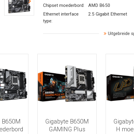
Chipset moederbord:
AMD B650
Ethernet interface
2.5 Gigabit Ethernet
type:
Uitgebreide s
 informatie
Bekijk meer informatie
Bekijk mee
e B650M
Gigabyte B650M
Gigaby
ederbord
GAMING Plus
H moe