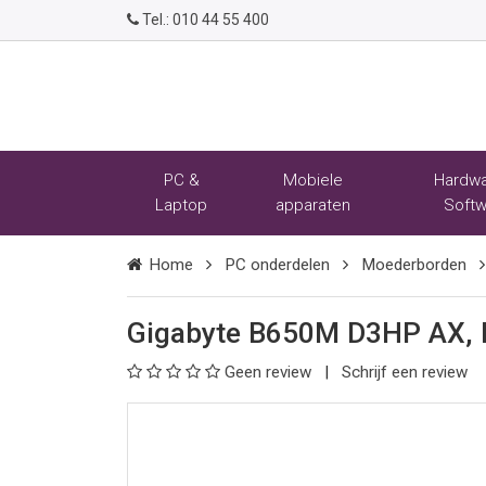
Tel.:
010 44 55 400
PC &
Mobiele
Hardwa
Laptop
apparaten
Softw
Home
PC onderdelen
Moederborden
Gigabyte B650M D3HP AX, 
Geen review
Schrijf een review