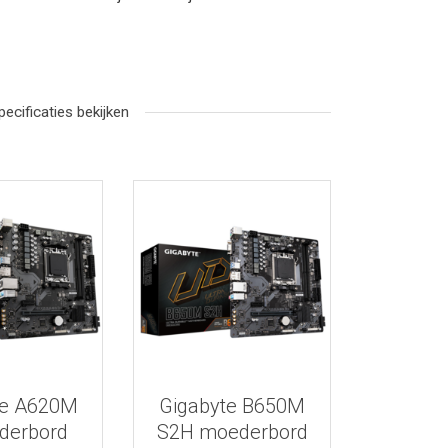
pecificaties bekijken
r informatie
Bekijk meer informatie
te A620M
Gigabyte B650M
derbord
S2H moederbord