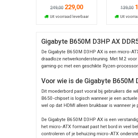
moederbord
229,00
1
249,00
139,00
In winkelmand
In win
Uit voorraad leverbaar
Uit voorra
Gigabyte B650M D3HP AX DDR5
De Gigabyte B650M D3HP AX is een micro-ATX
draadloze netwerkondersteuning. Met M.2 voor 
gaming-pc met een geschikte Ryzen-processor
Voor wie is de Gigabyte B650M
Dit moederbord past vooral bij gebruikers die
B650-chipset is logisch wanneer je een actuel
wel op dat HDMI alleen bruikbaar is wanneer je
De Gigabyte B650M D3HP AX is een verstandige k
het micro-ATX formaat past het bord in veel be
controleren of je behuizing micro-ATX onderste