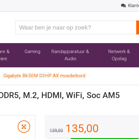
Klant
Waar
ben
je
naar
re &
Gaming
Randapparatuur &
Netwerk &
op
are
Audio
Opslag
zoek?
Gigabyte B650M D3HP AX moederbord
DDR5, M.2, HDMI, WiFi, Soc AM5
135,00
139,00