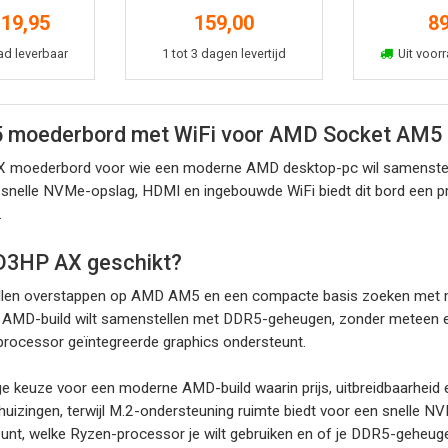
WIFI moederbord
19,95
159,00
89
kelmand
In winkelmand
In win
ad leverbaar
1 tot 3 dagen levertijd
Uit voorr
 moederbord met WiFi voor AMD Socket AM5
 moederbord voor wie een moderne AMD desktop-pc wil samenste
snelle NVMe-opslag, HDMI en ingebouwde WiFi biedt dit bord een pra
.
 D3HP AX geschikt?
 willen overstappen op AMD AM5 en een compacte basis zoeken met 
e AMD-build wilt samenstellen met DDR5-geheugen, zonder meteen e
 processor geïntegreerde graphics ondersteunt.
euze voor een moderne AMD-build waarin prijs, uitbreidbaarheid en d
huizingen, terwijl M.2-ondersteuning ruimte biedt voor een snelle 
unt, welke Ryzen-processor je wilt gebruiken en of je DDR5-geheuge