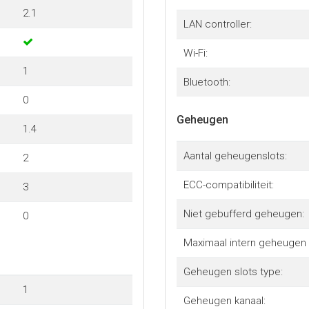
2.1
LAN controller:
Wi-Fi:
1
Bluetooth:
0
Geheugen
1.4
Aantal geheugenslots:
2
ECC-compatibiliteit:
3
Niet gebufferd geheugen:
0
Maximaal intern geheugen p
Geheugen slots type:
1
Geheugen kanaal: