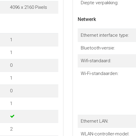
Diepte verpakking:
4096 x 2160 Pixels
Netwerk
Ethernet interface type:
1
Bluetooth-versie:
1
Wifi-standaard:
0
Wi-Fi-standaarden:
1
0
1
Ethernet LAN:
2
WLAN-controller-model: