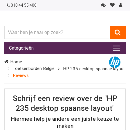
010 44 55 400
Waar
ben
je
Categorieën
naar
op
Home
zoek?
Toetsenborden Belgie
HP 235 desktop spaanse layout
Reviews
Schrijf een review over de "HP
235 desktop spaanse layout"
Hiermee help je andere een juiste keuze te
maken