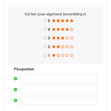
Vul hier jouw algemene beoordeling in:
5
4
3
2
1
Pluspunten