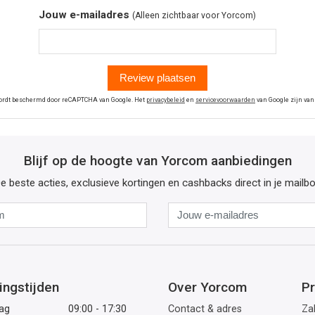
Jouw e-mailadres
(Alleen zichtbaar voor Yorcom)
Review plaatsen
wordt beschermd door reCAPTCHA van Google. Het
privacybeleid
en
servicevoorwaarden
van Google zijn van
Blijf op de hoogte van Yorcom aanbiedingen
e beste acties, exclusieve kortingen en cashbacks direct in je mailb
Naam
Jouw
e-
mailadres
ingstijden
Over Yorcom
Pr
ag
09:00 - 17:30
Contact & adres
Zak