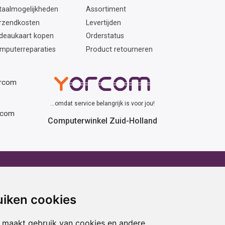
taalmogelijkheden
Assortiment
rzendkosten
Levertijden
deaukaart kopen
Orderstatus
mputerreparaties
Product retourneren
orcom
...omdat service belangrijk is voor jou!
rcom
Computerwinkel Zuid-Holland
erhuur
Advies
atafel huren
Winactie
uiken cookies
ptop huren
Laptop voor school
amer huren
Cadeau ideeën
 maakt gebruik van cookies en andere