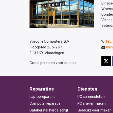
Dinsda
Woens
Donde
Vrijdag
Zaterd
Yorcom Computers B.V.
Tel.
Hoogstad 265-267
kla
3131KX Vlaardingen
Gratis parkeren voor de deur
Reparaties
Diensten
Laptopreparatie
PC samenstellen
Computerreparatie
PC sneller maken
Dataherstel harde schijf
Gebruiksklaar maken