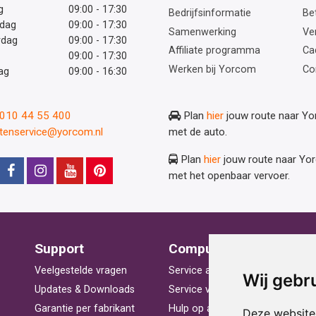
g
09:00 - 17:30
Bedrijfsinformatie
Be
dag
09:00 - 17:30
Samenwerking
Ve
rdag
09:00 - 17:30
Affiliate programma
Ca
09:00 - 17:30
Werken bij Yorcom
Co
ag
09:00 - 16:30
: 010 44 55 400
Plan
hier
jouw route naar Y
ntenservice@yorcom.nl
met de auto.
Plan
hier
jouw route naar Yo
met het openbaar vervoer.
Support
Computerhulp
V
Veelgestelde vragen
Service aan huis
St
Wij gebr
Updates & Downloads
Service voor bedrijven
La
Garantie per fabrikant
Hulp op afstand
Be
Deze website