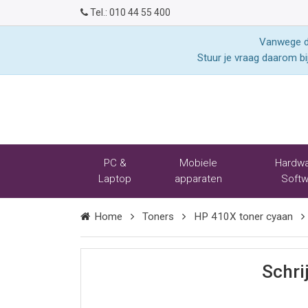
Tel.:
010 44 55 400
Vanwege de
Stuur je vraag daarom bi
PC &
Mobiele
Hardwa
Laptop
apparaten
Softw
Home
Toners
HP 410X toner cyaan
Schri