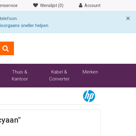
enservice
Wenslijst (0)
Account
×
telefoon.
doorgaans sneller helpen.
Thuis &
Kabel &
Merken
Kantoor
Converter
cyaan"