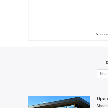
Deze site 
D
Open
Maand