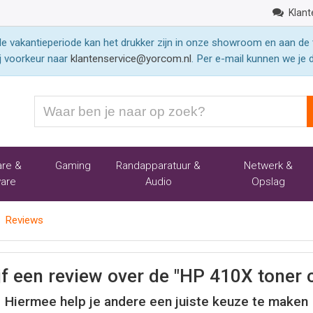
Klant
 vakantieperiode kan het drukker zijn in onze showroom en aan de 
j voorkeur naar
klantenservice@yorcom.nl
. Per e-mail kunnen we je 
Waar
ben
je
naar
re &
Gaming
Randapparatuur &
Netwerk &
op
are
Audio
Opslag
zoek?
Reviews
jf een review over de "HP 410X toner 
Hiermee help je andere een juiste keuze te maken