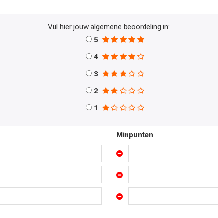
Vul hier jouw algemene beoordeling in:
5
4
3
2
1
Minpunten