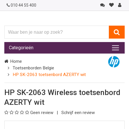
010 44 55 400
Waar
ben
je
Categorieën
naar
op
Home
zoek?
Toetsenborden Belgie
HP SK-2063 toetsenbord AZERTY wit
HP SK-2063 Wireless toetsenbord
AZERTY wit
Geen review
Schrijf een review