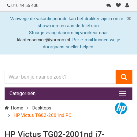
010 44 55 400
×
Vanwege de vakantieperiode kan het drukker zijn in onze
showroom en aan de telefoon.
Stuur je vraag daarom bij voorkeur naar
klantenservice@yorcom.nl
. Per e-mail kunnen we je
doorgaans sneller helpen.
Waar
ben
je
Categorieën
naar
op
Home
Desktops
zoek?
HP Victus TG02-2001nd PC
HP Victus TG02-2001nd i7-