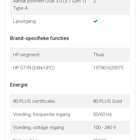
Aantal poorten USB 3.0 (3.1 Gen 1)
2
Type A:
Lijnuitgang:
Brand-specifieke functies
HP-segment:
Thuis
HP GTIN (EAN/UPC):
197961625073
Energie
80 PLUS certificatie:
80 PLUS Gold
Voeding, frequentie ingang:
50/60 Hz
Voeding, voltage ingang:
100 - 240 V