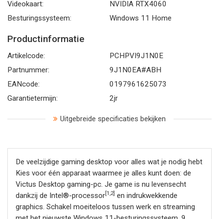
Videokaart:
NVIDIA RTX4060
Besturingssysteem:
Windows 11 Home
Productinformatie
Artikelcode:
PCHPVI9J1N0E
Partnummer:
9J1N0EA#ABH
EANcode:
0197961625073
Garantietermijn:
2jr
Uitgebreide specificaties bekijken
De veelzijdige gaming desktop voor alles wat je nodig hebt
Kies voor één apparaat waarmee je alles kunt doen: de
Victus Desktop gaming-pc. Je game is nu levensecht
[1,2]
dankzij de Intel®-processor
en indrukwekkende
graphics. Schakel moeiteloos tussen werk en streaming
met het nieuwste Windows 11-besturingssysteem, 9