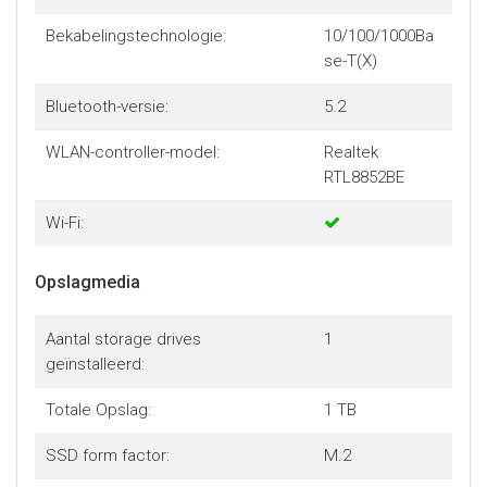
Bekabelingstechnologie:
10/100/1000Ba
se-T(X)
Bluetooth-versie:
5.2
WLAN-controller-model:
Realtek
RTL8852BE
Wi-Fi:
Opslagmedia
Aantal storage drives
1
geïnstalleerd:
Totale Opslag:
1 TB
SSD form factor:
M.2