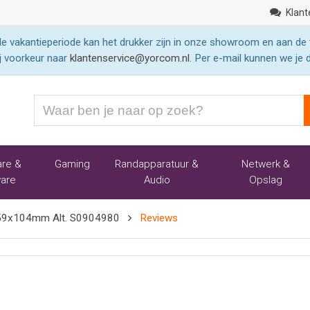
Klant
 vakantieperiode kan het drukker zijn in onze showroom en aan de 
j voorkeur naar
klantenservice@yorcom.nl
. Per e-mail kunnen we je 
Waar
ben
je
naar
re &
Gaming
Randapparatuur &
Netwerk &
op
are
Audio
Opslag
zoek?
159x104mm Alt. S0904980
Reviews