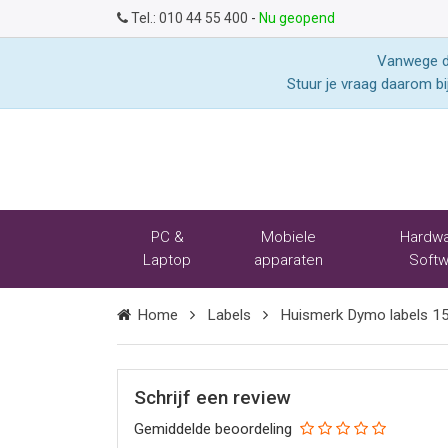
Tel.:
010 44 55 400
-
Nu geopend
Vanwege de
Stuur je vraag daarom bi
PC &
Mobiele
Hardwa
Laptop
apparaten
Softw
Home
Labels
Huismerk Dymo labels 
Schrijf een review
Gemiddelde beoordeling