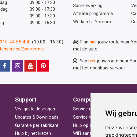
dag
09:00 - 17:30
Samenwerking
Ve
rdag
09:00 - 17:30
Affiliate programma
Ca
09:00 - 17:30
Werken bij Yorcom
Co
ag
09:00 - 16:30
: 010 44 55 400
(10:00 - 16:30)
Plan
hier
jouw route naar Y
ntenservice@yorcom.nl
met de auto.
Plan
hier
jouw route naar Yo
met het openbaar vervoer.
Support
Computerhulp
V
Veelgestelde vragen
Service aan huis
St
Wij gebr
Updates & Downloads
Service voor bedrijven
La
Garantie per fabrikant
Hulp op afstand
Be
Deze website
Hulp bij het kiezen
WiFi aansluiten
Ra
trackingtech