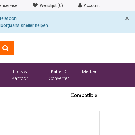
enservice
Wenslijst (0)
Account
×
telefoon.
doorgaans sneller helpen.
Thuis &
Kabel &
Merken
Kantoor
Converter