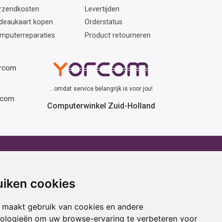
rzendkosten
Levertijden
deaukaart kopen
Orderstatus
mputerreparaties
Product retourneren
orcom
...omdat service belangrijk is voor jou!
rcom
Computerwinkel Zuid-Holland
erhuur
Advies
atafel huren
Winactie
uiken cookies
ptop huren
Laptop voor school
amer huren
Cadeau ideeën
 maakt gebruik van cookies en andere
cestoel huren
Print service
nologieën om uw browse-ervaring te verbeteren voor