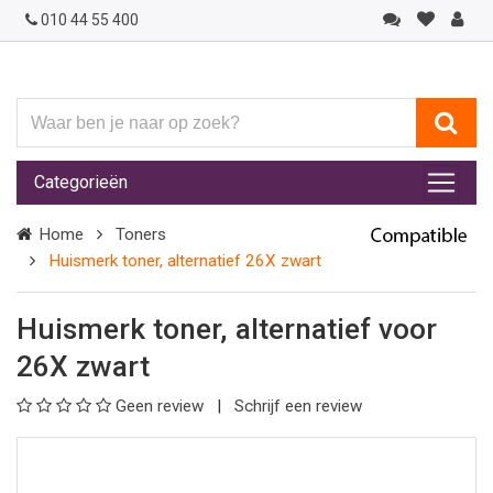
010 44 55 400
Waar
ben
je
Categorieën
naar
op
Home
Toners
zoek?
Huismerk toner, alternatief 26X zwart
Huismerk toner, alternatief voor
26X zwart
Geen review
Schrijf een review