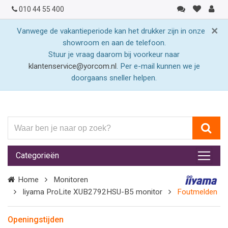
010 44 55 400
×
Vanwege de vakantieperiode kan het drukker zijn in onze
showroom en aan de telefoon.
Stuur je vraag daarom bij voorkeur naar
klantenservice@yorcom.nl
. Per e-mail kunnen we je
doorgaans sneller helpen.
Waar
ben
je
Categorieën
naar
op
Home
Monitoren
zoek?
Iiyama ProLite XUB2792HSU-B5 monitor
Foutmelden
Openingstijden