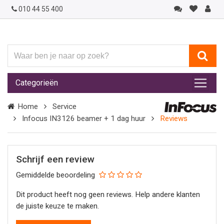
010 44 55 400
Waar
ben
je
Categorieën
naar
op
Home
Service
zoek?
Infocus IN3126 beamer + 1 dag huur
Reviews
Schrijf een review
Gemiddelde beoordeling
Dit product heeft nog geen reviews. Help andere klanten
de juiste keuze te maken.