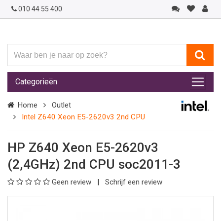
010 44 55 400
Waar
ben
je
Categorieën
naar
op
Home
Outlet
zoek?
Intel Z640 Xeon E5-2620v3 2nd CPU
HP Z640 Xeon E5-2620v3
(2,4GHz) 2nd CPU soc2011-3
Geen review
Schrijf een review