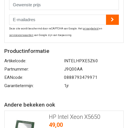
Deze site wordt beschermd door reCAPTCHA van Google. Het
privacybeleid
en
servicevoorwaarden
van Google zijn van toepassing.
Productinformatie
Artikelcode:
INTELHPXE5Z60
Partnummer:
J9Q00AA
EANcode:
0888793479971
Garantietermijn:
1jr
Andere bekeken ook
HP Intel Xeon X5650
49,00