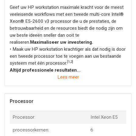
Geef uw HP workstation maximale kracht voor de meest
veeleisende workflows met een tweede multi-core Intel®
Xeon® E5-2600 v3 processor die u de prestaties, de
betrouwbaarheid en de resources biedt die nodig zijn om
uw beste ideeën sneller dan ooit te
realiseren.
Maximaliseer uw investering.
• Maak uw HP workstation krachtiger als dat nodig is door
een tweede processor toe te voegen aan uw bestaande
[1,2]
systeem met één processor.
Altijd professionele resultaten.
• U beschikt over een grotere I/O- en geheugencapaciteit
Lees meer
en kunt daardoor meer ontwerpen, meten, analyseren en
betere projectresultaten behalen dan met een
instapprocessor.
Processor
Ondersteund door HP.
• Bescherm uw investering met garantie die ondersteund
Processor:
Intel Xeon E5
wordt door dezelfde bekroonde HP service en support als
uw workstation.1
processorkernen:
6
1 Voor de Intel Xeon E5-2600 v2-serie processoren geldt