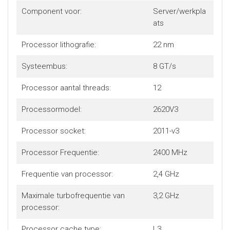
een jaar garantie of de resterende garantie van het HP
Component voor:
Server/werkpla
product waarin deze is geïnstalleerd, tot maximaal drie
ats
jaar. Technische support is zeven dagen per week, 24 uur
per dag bereikbaar per telefoon en via online
Processor lithografie:
22 nm
supportforums. Bepaalde beperkingen en uitsluitingen zijn
van toepassing. Raadpleeg de QuickSpecs van het product
Systeembus:
8 GT/s
voor complete garantie-informatie.
Processor aantal threads:
12
Processormodel:
2620V3
Processor socket:
2011-v3
Processor Frequentie:
2400 MHz
Frequentie van processor:
2,4 GHz
Maximale turbofrequentie van
3,2 GHz
processor:
Processor cache type:
L3