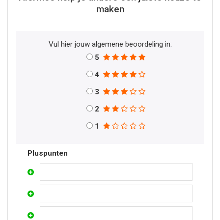
maken
Vul hier jouw algemene beoordeling in:
5
4
3
2
1
Pluspunten