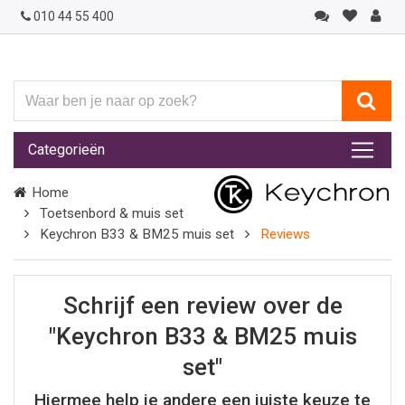
010 44 55 400
Waar
ben
je
Categorieën
naar
op
Home
zoek?
Toetsenbord & muis set
Keychron B33 & BM25 muis set
Reviews
Schrijf een review over de
"Keychron B33 & BM25 muis
set"
Hiermee help je andere een juiste keuze te