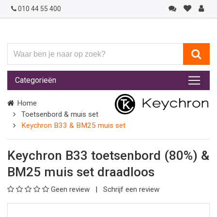
010 44 55 400
Waar
ben
je
Categorieën
naar
op
Home
zoek?
Toetsenbord & muis set
Keychron B33 & BM25 muis set
Keychron B33 toetsenbord (80%) &
BM25 muis set draadloos
Geen review
Schrijf een review