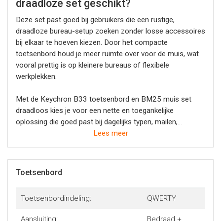
draadloze set geschikt?
Deze set past goed bij gebruikers die een rustige,
draadloze bureau-setup zoeken zonder losse accessoires
bij elkaar te hoeven kiezen. Door het compacte
toetsenbord houd je meer ruimte over voor de muis, wat
vooral prettig is op kleinere bureaus of flexibele
werkplekken.
Met de Keychron B33 toetsenbord en BM25 muis set
draadloos kies je voor een nette en toegankelijke
oplossing die goed past bij dagelijks typen, mailen,
browsen en kantoorwerk. Bij Yorcom vinden we dit een
Lees meer
logische keuze voor wie in één keer een verzorgde
draadloze set wil voor laptop, desktop of thuiswerkplek.
Toetsenbord
Toetsenbordindeling:
QWERTY
Aansluiting:
Bedraad +