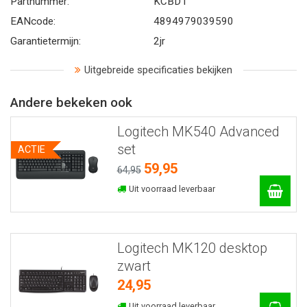
Partnummer:
KCBD1
EANcode:
4894979039590
Garantietermijn:
2jr
Uitgebreide specificaties bekijken
Andere bekeken ook
Logitech MK540 Advanced
set
ACTIE
59,95
64,95
Uit voorraad leverbaar
Logitech MK120 desktop
zwart
24,95
Uit voorraad leverbaar