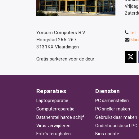
Vrijdag
Zaterd
Yorcom Computers B.V.
Tel.
Hoogstad 265-267
kla
3131KX Vlaardingen
Gratis parkeren voor de deur
Reparaties
Diensten
Laptopreparatie
PC samenstellen
Computerreparatie
PC sneller maken
Dataherstel harde schijf
Gebruiksklaar maken
Virus verwijderen
Onderhoudsbeurt PC
Foto's terughalen
Bios update