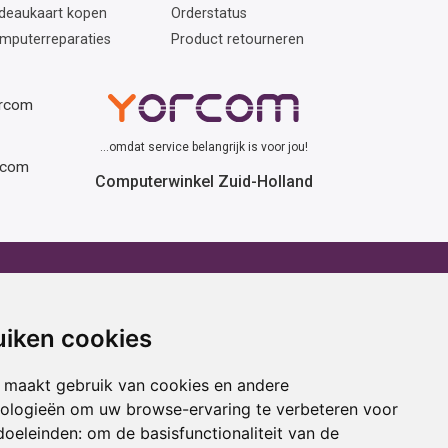
deaukaart kopen
Orderstatus
mputerreparaties
Product retourneren
orcom
...omdat service belangrijk is voor jou!
rcom
Computerwinkel Zuid-Holland
erhuur
Advies
atafel huren
Winactie
uiken cookies
ptop huren
Laptop voor school
amer huren
Cadeau ideeën
 maakt gebruik van cookies en andere
cestoel huren
Print service
nologieën om uw browse-ervaring te verbeteren voor
doeleinden:
om de basisfunctionaliteit van de
ojectiescherm huren
Kortingscode