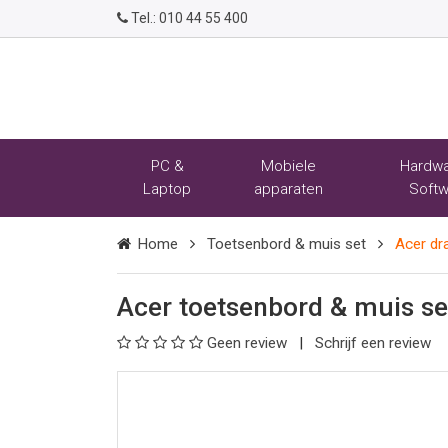
Tel.:
010 44 55 400
PC &
Mobiele
Hardwa
Laptop
apparaten
Softw
Home
Toetsenbord & muis set
Acer dr
Acer toetsenbord & muis se
Geen review
Schrijf een review