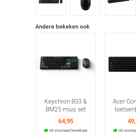
Andere bekeken ook
Bekijk meer informatie
Bekijk meer
Keychron B33 &
Acer Co
BM25 muis set
toetsen
mu
64,95
49
In winkelmand
In win
Uit voorraad leverbaar
Uit voorra