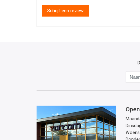
Schrijf een review
D
Open
Maand
Dinsda
Woens
Donde