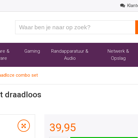
Klant
Waar
ben
je
naar
re &
Gaming
Randapparatuur &
Netwerk &
op
are
Audio
Opslag
zoek?
aadloze combo set
t draadloos
39,95