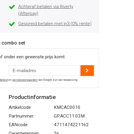
Achteraf betalen via Riverty
(Afterpay)
Gespreid betalen met in3 (0% rente)
ze combo set
of onder een gewenste prijs komt.
ybeleid
en
servicevoorwaarden
van Google zijn van toepassing.
Productinformatie
Artikelcode:
KMCAC0010
Partnummer:
GP.ACC11.03M
EANcode:
4711474221162
Garantietermijn:
2jr