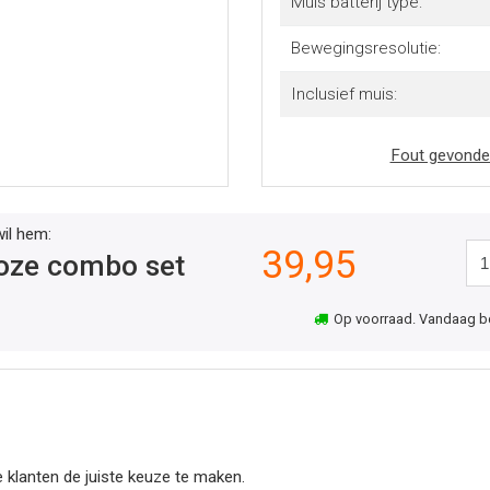
Muis batterij type:
Bewegingsresolutie:
Inclusief muis:
Fout gevonde
wil hem:
39,95
loze combo set
Op voorraad. Vandaag best
 klanten de juiste keuze te maken.