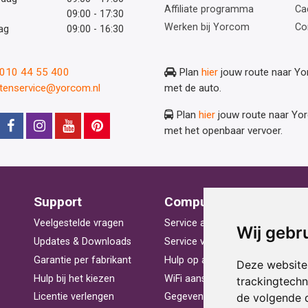
Affiliate programma
Ca
09:00 - 17:30
Werken bij Yorcom
Co
ag
09:00 - 16:30
: 010 44 55 400
Plan
hier
jouw route naar Y
ntenservice@yorcom.nl
met de auto.
Plan
hier
jouw route naar Yo
met het openbaar vervoer.
Support
Computerhulp
V
Veelgestelde vragen
Service aan huis
St
Wij gebr
Updates & Downloads
Service voor bedrijven
La
Garantie per fabrikant
Hulp op afstand
Be
Deze website
Hulp bij het kiezen
WiFi aansluiten
Ra
trackingtech
de volgende 
Licentie verlengen
Gegevens herstellen
Pr