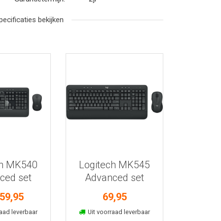
pecificaties bekijken
r informatie
Bekijk meer informatie
ch MK540
Logitech MK545
ced set
Advanced set
59,95
69,95
kelmand
In winkelmand
aad leverbaar
Uit voorraad leverbaar