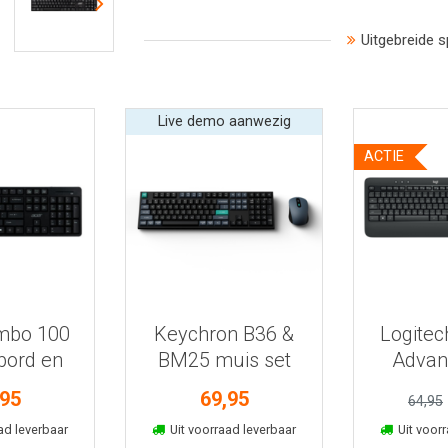
Uitgebreide s
Live demo aanwezig
ACTIE
 informatie
Bekijk meer informatie
Bekijk mee
mbo 100
Keychron B36 &
Logite
bord en
BM25 muis set
Advan
is
,95
69,95
64,95
kelmand
In winkelmand
In win
ad leverbaar
Uit voorraad leverbaar
Uit voorr