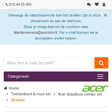
010 44 55 400
×
Vanwege de vakantieperiode kan het drukker zijn in onze
showroom en aan de telefoon.
Stuur je vraag daarom bij voorkeur naar
klantenservice@yorcom.nl
. Per e-mail kunnen we je
doorgaans sneller helpen.
Waar
ben
je
Categorieën
naar
op
Home
zoek?
Toetsenbord & muis set
Acer draadloze combo set
Reviews