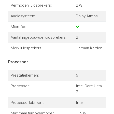
Vermogen luidsprekers:
2 W
Audiosysteem:
Dolby Atmos
Microfoon:
Aantal ingebouwde luidsprekers:
2
Merk luidsprekers:
Harman Kardon
Processor
Prestatiekernen:
6
Processor:
Intel Core Ultra
7
Processorfabrikant:
Intel
Maximaal turbovermogen:
115 W