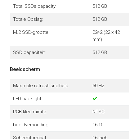
Total SSDs capacity:
512 GB
Totale Opslag:
512 GB
M.2 SSD-grootte:
2242 (22 x 42
mm)
SSD capaciteit:
512 GB
Beeldscherm
Maximale refresh snelheid:
60 Hz
LED backlight:
RGB-kleurruimte:
NTSC
beeldverhouding:
16:10
Schermformaat:
16 inch