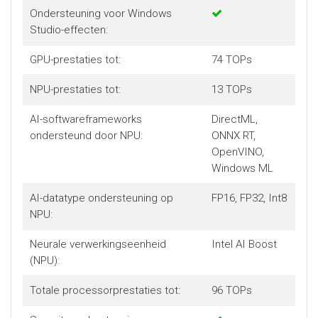
Ondersteuning voor Windows
Studio-effecten:
GPU-prestaties tot:
74 TOPs
NPU-prestaties tot:
13 TOPs
AI-softwareframeworks
DirectML,
ondersteund door NPU:
ONNX RT,
OpenVINO,
Windows ML
AI-datatype ondersteuning op
FP16, FP32, Int8
NPU:
Neurale verwerkingseenheid
Intel AI Boost
(NPU):
Totale processorprestaties tot:
96 TOPs