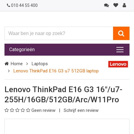
010 44 55 400
Waar
ben
je
Categorieën
naar
op
Home
Laptops
zoek?
Lenovo ThinkPad E16 G3 u7 512GB laptop
Lenovo ThinkPad E16 G3 16"/u7-
255H/16GB/512GB/Arc/W11Pro
Geen review
Schrijf een review