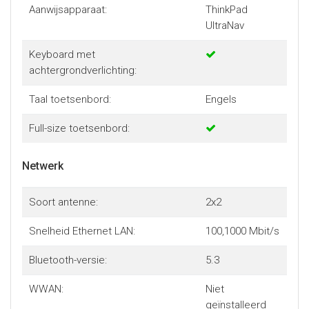
Aanwijsapparaat:
ThinkPad
UltraNav
Keyboard met
achtergrondverlichting:
Taal toetsenbord:
Engels
Full-size toetsenbord:
Netwerk
Soort antenne:
2x2
Snelheid Ethernet LAN:
100,1000 Mbit/s
Bluetooth-versie:
5.3
WWAN:
Niet
geïnstalleerd