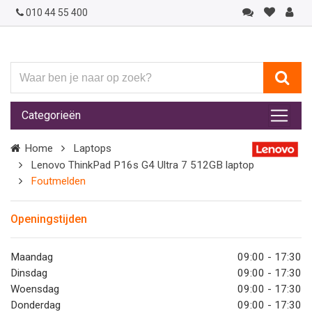
010 44 55 400
Waar
ben
je
Categorieën
naar
op
Home
Laptops
zoek?
Lenovo ThinkPad P16s G4 Ultra 7 512GB laptop
Foutmelden
Openingstijden
Maandag
09:00 - 17:30
Dinsdag
09:00 - 17:30
Woensdag
09:00 - 17:30
Donderdag
09:00 - 17:30