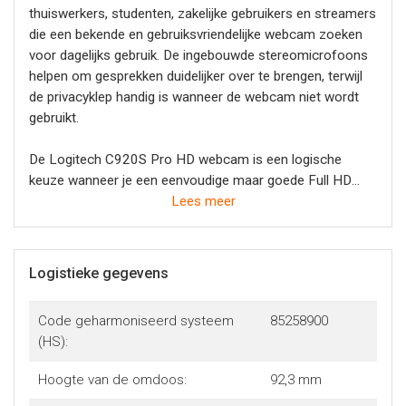
thuiswerkers, studenten, zakelijke gebruikers en streamers
die een bekende en gebruiksvriendelijke webcam zoeken
voor dagelijks gebruik. De ingebouwde stereomicrofoons
helpen om gesprekken duidelijker over te brengen, terwijl
de privacyklep handig is wanneer de webcam niet wordt
gebruikt.
De Logitech C920S Pro HD webcam is een logische
keuze wanneer je een eenvoudige maar goede Full HD
webcam zoekt voor werk, studie en online communicatie.
Lees meer
Bij Yorcom adviseren we deze webcam vooral voor
gebruikers die betrouwbaar beeld, eenvoudige installatie
en extra privacy belangrijk vinden.
Logistieke gegevens
Code geharmoniseerd systeem
85258900
(HS):
Hoogte van de omdoos:
92,3 mm