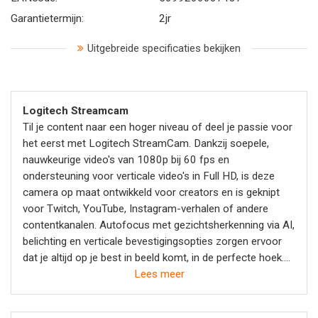
Garantietermijn:
2jr
Uitgebreide specificaties bekijken
Logitech Streamcam
Til je content naar een hoger niveau of deel je passie voor
het eerst met Logitech StreamCam. Dankzij soepele,
nauwkeurige video's van 1080p bij 60 fps en
ondersteuning voor verticale video's in Full HD, is deze
camera op maat ontwikkeld voor creators en is geknipt
voor Twitch, YouTube, Instagram-verhalen of andere
contentkanalen. Autofocus met gezichtsherkenning via AI,
belichting en verticale bevestigingsopties zorgen ervoor
dat je altijd op je best in beeld komt, in de perfecte hoek.
Eersteklas audioprestaties zorgen ervoor dat je altijd stem
Lees meer
altijd helder klinkt. Met de geavanceerde Logitech Capture-
software kun je daarnaast ook content creëren met