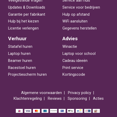
Veelgestelde vragen
Service aan huis
Updates & Downloads
Service voor bedrijven
Garantie per fabrikant
Hulp op afstand
Hulp bij het kiezen
WiFi aansluiten
Licentie verlengen
Gegevens herstellen
Verhuur
Advies
Statafel huren
Winactie
Laptop huren
Laptop voor school
Beamer huren
Cadeau ideeën
Racestoel huren
Print service
Projectiescherm huren
Kortingscode
Algemene voorwaarden
Privacy policy
Klachtenregeling
Reviews
Sponsoring
Acties