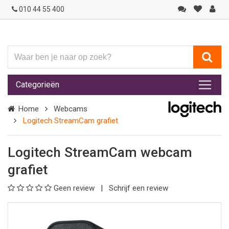
010 44 55 400
Waar
ben
je
Categorieën
naar
op
Home
Webcams
zoek?
Logitech StreamCam grafiet
Logitech StreamCam webcam
grafiet
Geen review
Schrijf een review