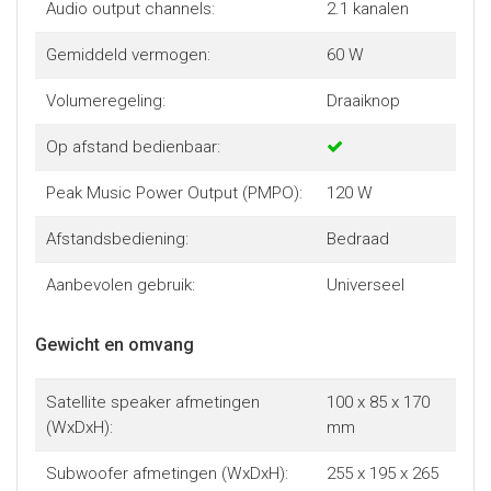
Audio output channels:
2.1 kanalen
Gemiddeld vermogen:
60 W
Volumeregeling:
Draaiknop
Op afstand bedienbaar:
Peak Music Power Output (PMPO):
120 W
Afstandsbediening:
Bedraad
Aanbevolen gebruik:
Universeel
Gewicht en omvang
Satellite speaker afmetingen
100 x 85 x 170
(WxDxH):
mm
Subwoofer afmetingen (WxDxH):
255 x 195 x 265