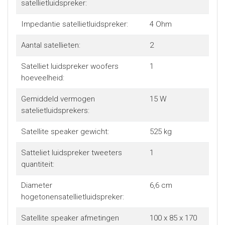
satellietluidspreker:
Impedantie satellietluidspreker:
4 Ohm
Aantal satellieten:
2
Satelliet luidspreker woofers
1
hoeveelheid:
Gemiddeld vermogen
15 W
satelietluidsprekers:
Satellite speaker gewicht:
525 kg
Satteliet luidspreker tweeters
1
quantiteit:
Diameter
6,6 cm
hogetonensatellietluidspreker:
Satellite speaker afmetingen
100 x 85 x 170