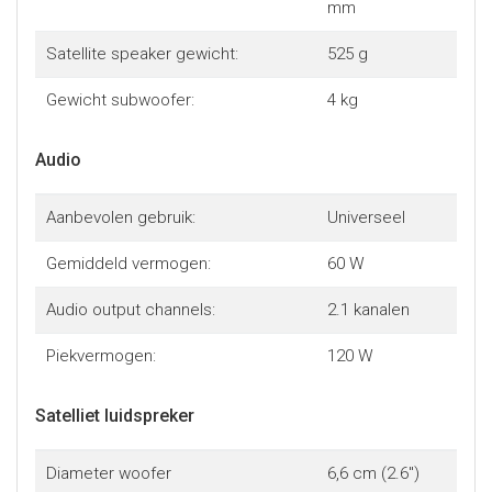
mm
Satellite speaker gewicht:
525 g
Gewicht subwoofer:
4 kg
Audio
Aanbevolen gebruik:
Universeel
Gemiddeld vermogen:
60 W
Audio output channels:
2.1 kanalen
Piekvermogen:
120 W
Satelliet luidspreker
Diameter woofer
6,6 cm (2.6")