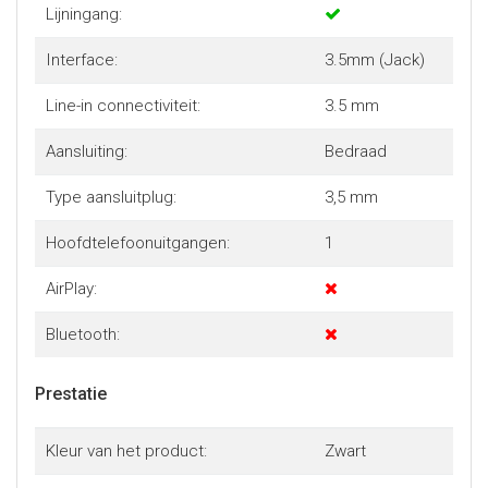
Lijningang:
Interface:
3.5mm (Jack)
Line-in connectiviteit:
3.5 mm
Aansluiting:
Bedraad
Type aansluitplug:
3,5 mm
Hoofdtelefoonuitgangen:
1
AirPlay:
Bluetooth:
Prestatie
Kleur van het product:
Zwart