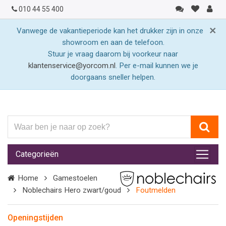
010 44 55 400
×
Vanwege de vakantieperiode kan het drukker zijn in onze
showroom en aan de telefoon.
Stuur je vraag daarom bij voorkeur naar
klantenservice@yorcom.nl
. Per e-mail kunnen we je
doorgaans sneller helpen.
Waar
ben
je
Categorieën
naar
op
Home
Gamestoelen
zoek?
Noblechairs Hero zwart/goud
Foutmelden
Openingstijden