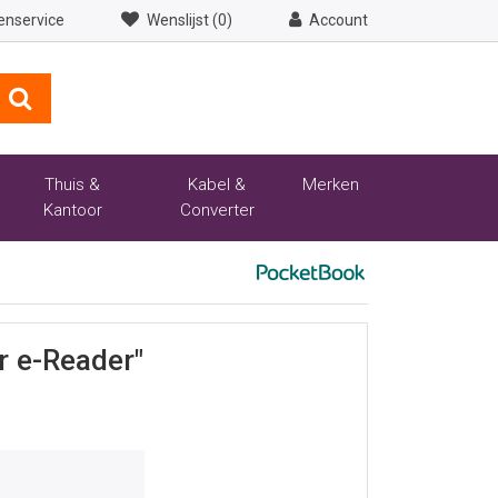
enservice
Wenslijst (0)
Account
Thuis &
Kabel &
Merken
Kantoor
Converter
r e-Reader"