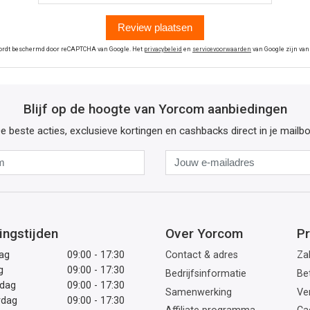
Review plaatsen
wordt beschermd door reCAPTCHA van Google. Het
privacybeleid
en
servicevoorwaarden
van Google zijn van
Blijf op de hoogte van Yorcom aanbiedingen
e beste acties, exclusieve kortingen en cashbacks direct in je mailb
Naam
Jouw
e-
mailadres
ingstijden
Over Yorcom
Pr
ag
09:00 - 17:30
Contact & adres
Zak
g
09:00 - 17:30
Bedrijfsinformatie
Be
dag
09:00 - 17:30
Samenwerking
Ve
rdag
09:00 - 17:30