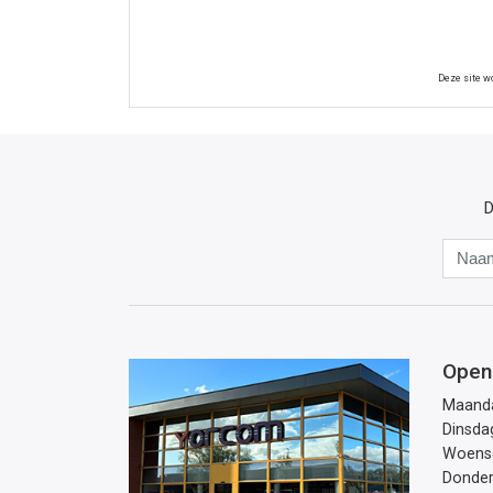
Deze site 
D
Open
Maand
Dinsda
Woens
Donde