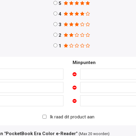
5
4
3
2
1
Minpunten
Ik raad dit product aan
an "PocketBook Era Color e-Reader"
(Max 20 woorden)