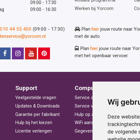
Affiliate programma
Ca
09:00 - 17:30
Werken bij Yorcom
Co
ag
09:00 - 16:30
: 010 44 55 400
(09:00 - 17:30)
Plan
hier
jouw route naar Y
ntenservice@yorcom.nl
met de auto.
Plan
hier
jouw route naar Yo
met het openbaar vervoer.
Support
Computerhulp
V
Veelgestelde vragen
Service aan huis
St
Wij gebr
Updates & Downloads
Service voor bedrijven
La
Garantie per fabrikant
Hulp op afstand
Be
Deze website
Hulp bij het kiezen
WiFi aansluiten
Ra
trackingtech
de volgende 
Licentie verlengen
Gegevens herstellen
Pr
website moge