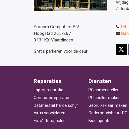
Vrijdag
Zaterd
Yorcom Computers B.V.
Tel.
Hoogstad 265-267
kla
3131KX Vlaardingen
Gratis parkeren voor de deur
Reparaties
Diensten
Laptopreparatie
PC samenstellen
Computerreparatie
PC sneller maken
Dataherstel harde schijf
Gebruiksklaar maken
Virus verwijderen
Onderhoudsbeurt PC
Foto's terughalen
Bios update