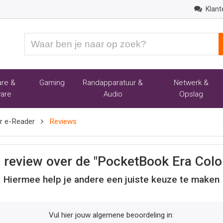
Klant
Waar
ben
je
naar
re &
Gaming
Randapparatuur &
Netwerk &
op
are
Audio
Opslag
zoek?
r e-Reader
Reviews
n review over de "PocketBook Era Colo
Hiermee help je andere een juiste keuze te maken
Vul hier jouw algemene beoordeling in: