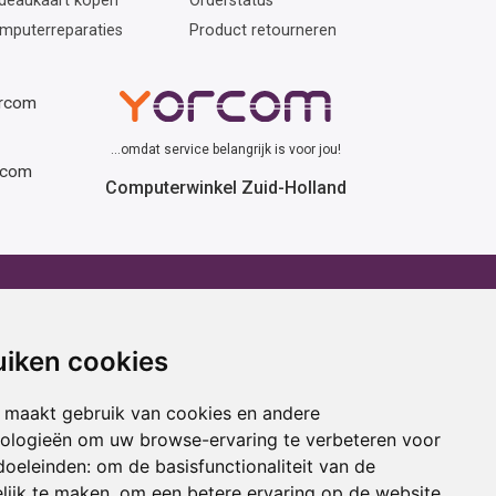
deaukaart kopen
Orderstatus
mputerreparaties
Product retourneren
orcom
...omdat service belangrijk is voor jou!
rcom
Computerwinkel Zuid-Holland
erhuur
Advies
atafel huren
Winactie
uiken cookies
ptop huren
Laptop voor school
amer huren
Cadeau ideeën
 maakt gebruik van cookies en andere
cestoel huren
Print service
nologieën om uw browse-ervaring te verbeteren voor
doeleinden:
om de basisfunctionaliteit van de
ojectiescherm huren
Kortingscode
lijk te maken
,
om een betere ervaring op de website