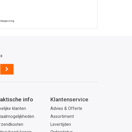
 toepassing.
ox
aktische info
Klantenservice
elijke klanten
Advies & Offerte
taalmogelijkheden
Assortiment
rzendkosten
Levertijden