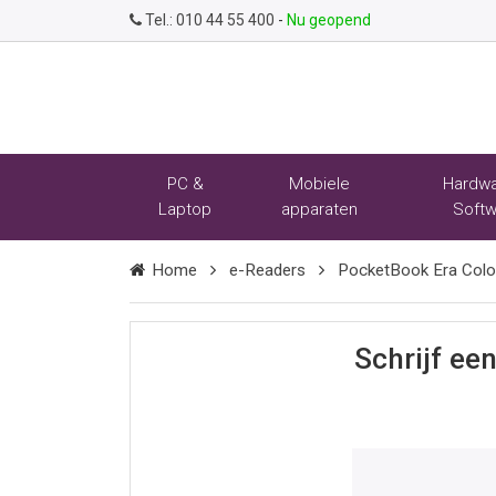
Tel.:
010 44 55 400
-
Nu geopend
PC &
Mobiele
Hardwa
Laptop
apparaten
Softw
Home
e-Readers
PocketBook Era Colo
Schrijf ee