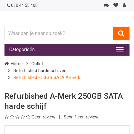
010 44 55 400
Waar
ben
je
Categorieën
naar
op
Home
Outlet
zoek?
Refurbished harde schijven
Refurbished 250GB SATA A-merk
Refurbished A-Merk 250GB SATA
harde schijf
Geen review
Schrijf een review