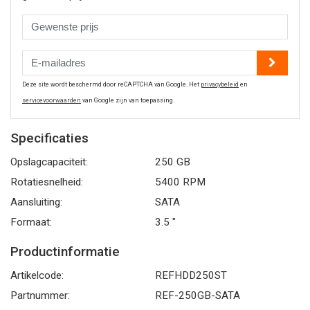
Deze site wordt beschermd door reCAPTCHA van Google. Het
privacybeleid
en
servicevoorwaarden
van Google zijn van toepassing.
Specificaties
Opslagcapaciteit:
250 GB
Rotatiesnelheid:
5400 RPM
Aansluiting:
SATA
Formaat:
3.5 "
Productinformatie
Artikelcode:
REFHDD250ST
Partnummer:
REF-250GB-SATA