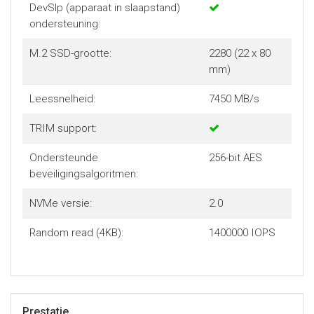
DevSlp (apparaat in slaapstand)
ondersteuning:
M.2 SSD-grootte:
2280 (22 x 80
mm)
Leessnelheid:
7450 MB/s
TRIM support:
Ondersteunde
256-bit AES
beveiligingsalgoritmen:
NVMe versie:
2.0
Random read (4KB):
1400000 IOPS
Prestatie