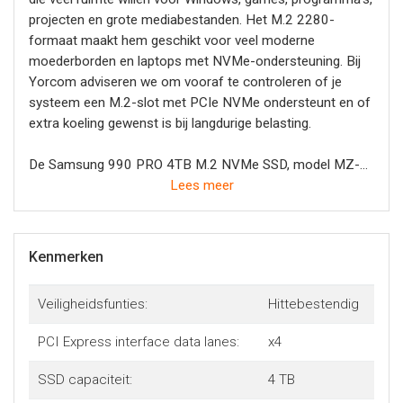
projecten en grote mediabestanden. Het M.2 2280-
formaat maakt hem geschikt voor veel moderne
moederborden en laptops met NVMe-ondersteuning. Bij
Yorcom adviseren we om vooraf te controleren of je
systeem een M.2-slot met PCIe NVMe ondersteunt en of
extra koeling gewenst is bij langdurige belasting.
De Samsung 990 PRO 4TB M.2 NVMe SSD, model MZ-
V9P4T0BW, combineert hoge snelheid, efficiënte werking
Lees meer
en betrouwbare Samsung-opslag in een compact
formaat. Met snelheden tot 7.450 MB/s lezen en 6.900
MB/s schrijven is dit een logische keuze voor wie een
Kenmerken
snelle SSD zoekt voor Windows, games, creatieve
software, 4K-video en grote projecten.
Veiligheidsfunties:
Hittebestendig
PCI Express interface data lanes:
x4
SSD capaciteit:
4 TB