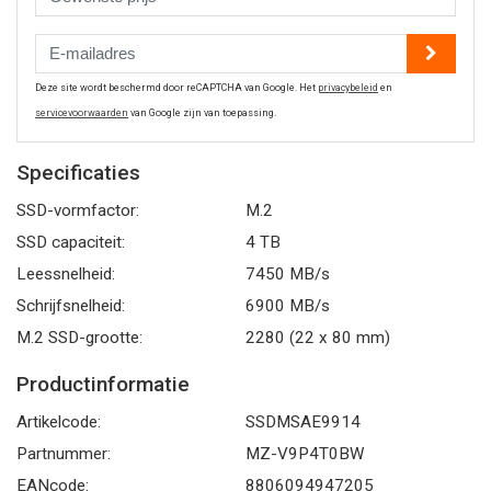
Deze site wordt beschermd door reCAPTCHA van Google. Het
privacybeleid
en
servicevoorwaarden
van Google zijn van toepassing.
Specificaties
SSD-vormfactor:
M.2
SSD capaciteit:
4 TB
Leessnelheid:
7450 MB/s
Schrijfsnelheid:
6900 MB/s
M.2 SSD-grootte:
2280 (22 x 80 mm)
Productinformatie
Artikelcode:
SSDMSAE9914
Partnummer:
MZ-V9P4T0BW
EANcode:
8806094947205