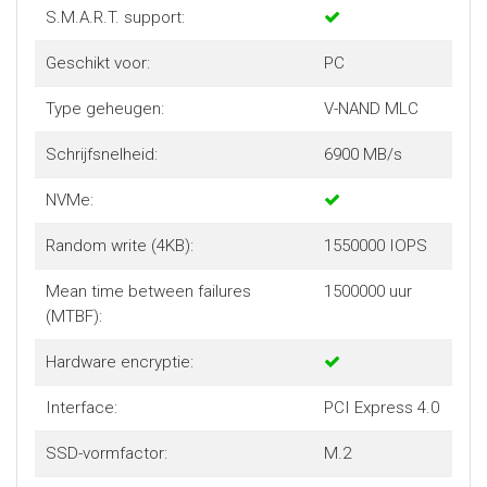
S.M.A.R.T. support:
Geschikt voor:
PC
Type geheugen:
V-NAND MLC
Schrijfsnelheid:
6900 MB/s
NVMe:
Random write (4KB):
1550000 IOPS
Mean time between failures
1500000 uur
(MTBF):
Hardware encryptie:
Interface:
PCI Express 4.0
SSD-vormfactor:
M.2