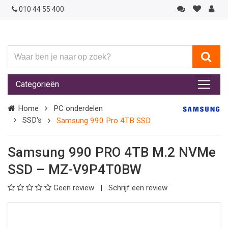
010 44 55 400
Waar
ben
je
Categorieën
naar
op
Home
PC onderdelen
zoek?
SSD's
Samsung 990 Pro 4TB SSD
Samsung 990 PRO 4TB M.2 NVMe
SSD – MZ-V9P4T0BW
Geen review
Schrijf een review