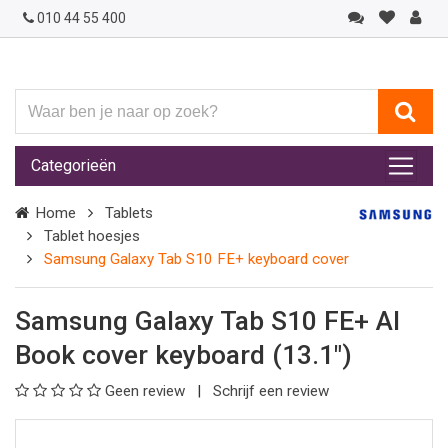
010 44 55 400
Waar
ben
je
Categorieën
naar
op
Home
Tablets
zoek?
Tablet hoesjes
Samsung Galaxy Tab S10 FE+ keyboard cover
Samsung Galaxy Tab S10 FE+ AI
Book cover keyboard (13.1")
Geen review
Schrijf een review