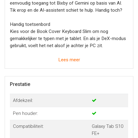
eenvoudig toegang tot Bixby of Gemini op basis van AI.
Tik erop en de AI-assistent schiet te hulp. Handig toch?
Handig toetsenbord
Kies voor de Book Cover Keyboard Slim om nog
gemakkelijker te typen met je tablet. En als je DeX-modus
gebruikt, voelt het net alsof je achter je PC zit.
Verbeter je productiviteit met draadloos delen
Lees meer
Met Wireless Keyboard Sharing sluit je gemakkelijk je
andere Galaxy-apparaten aan en kun je gemakkelijk
switchen van je telefoon naar je tablet en vice versa. Of
Prestatie
beide gebruiken als je echt wilt multitasken.
Afdekzeil:
Pen houder:
Compatibiliteit:
Galaxy Tab S10
FE+