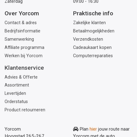
Zaterdag
09:00 - 16:30
Over Yorcom
Praktische info
Contact & adres
Zakelijke klanten
Bedrijfsinformatie
Betaalmogelijkheden
Samenwerking
Verzendkosten
Affiliate programma
Cadeaukaart kopen
Werken bij Yorcom
Computerreparaties
Klantenservice
Advies & Offerte
Assortiment
Levertijden
Orderstatus
Product retourneren
Yorcom
Plan
hier
jouw route naar
Hoogstad 265-267
Yorcom met de auto.