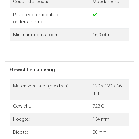
Geschikte locatie:
Moederbord
Pulsbreedtemodulatie-
ondersteuning:
Minimum luchtstroom:
16,9 cfm
Gewicht en omvang
Maten ventilator (b x d x h):
120 x 120 x 26
mm
Gewicht:
723 G
Hoogte:
154 mm
Diepte:
80 mm