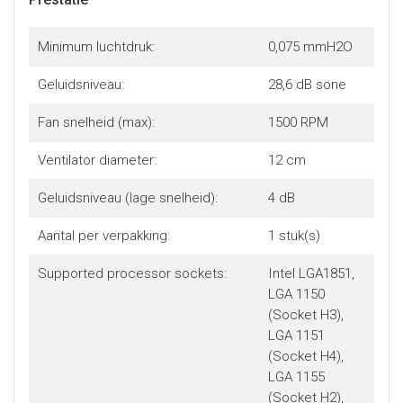
Minimum luchtdruk:
0,075 mmH2O
Geluidsniveau:
28,6 dB sone
Fan snelheid (max):
1500 RPM
Ventilator diameter:
12 cm
Geluidsniveau (lage snelheid):
4 dB
Aantal per verpakking:
1 stuk(s)
Supported processor sockets:
Intel LGA1851,
LGA 1150
(Socket H3),
LGA 1151
(Socket H4),
LGA 1155
(Socket H2),