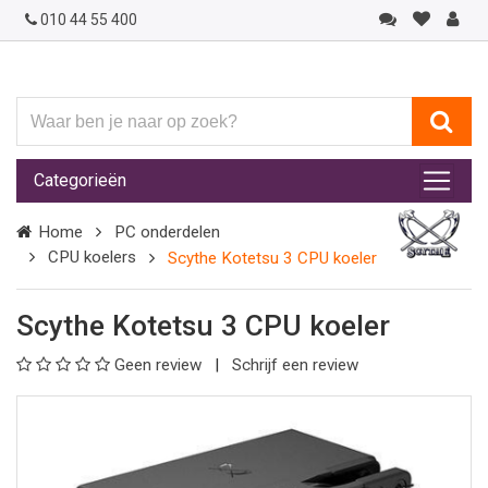
010 44 55 400
Waar
ben
je
Categorieën
naar
op
Home
PC onderdelen
zoek?
CPU koelers
Scythe Kotetsu 3 CPU koeler
Scythe Kotetsu 3 CPU koeler
Geen review
Schrijf een review