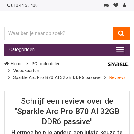
010 44 55 400
Waar
ben
je
Categorieën
naar
op
Home
PC onderdelen
zoek?
Videokaarten
Sparkle Arc Pro B70 AI 32GB DDR6 passive
Reviews
Schrijf een review over de
"Sparkle Arc Pro B70 AI 32GB
DDR6 passive"
Hiermee help je andere een juiste keuze te