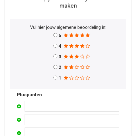
maken
Vul hier jouw algemene beoordeling in:
5
4
3
2
1
Pluspunten