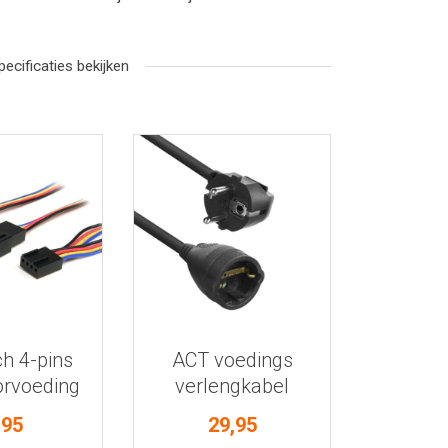
pecificaties bekijken
r informatie
Bekijk meer informatie
h 4-pins
ACT voedings
orvoeding
verlengkabel
pter
haaks 10m
,95
29,95