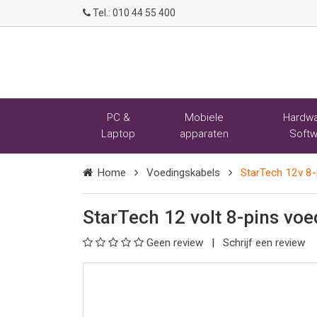
Tel.:
010 44 55 400
PC &
Mobiele
Hardwa
Laptop
apparaten
Softw
Home
Voedingskabels
StarTech 12v 8-
StarTech 12 volt 8-pins vo
Geen review
Schrijf een review