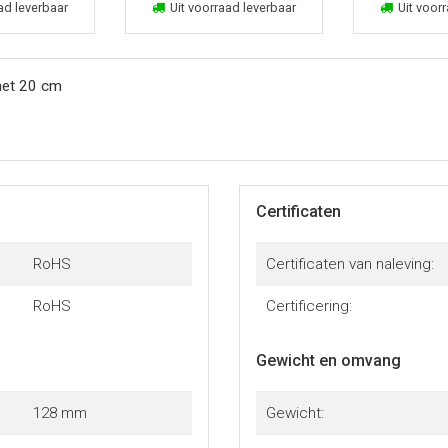
kelmand
In winkelmand
In win
ad leverbaar
Uit voorraad leverbaar
Uit voorr
met 20 cm
Certificaten
RoHS
Certificaten van naleving:
RoHS
Certificering:
Gewicht en omvang
128 mm
Gewicht: