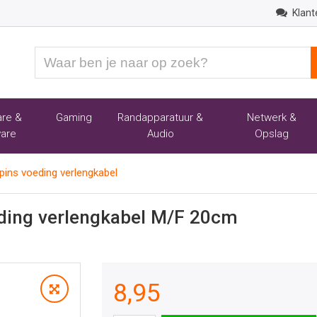
Klant
Waar
ben
je
naar
re &
Gaming
Randapparatuur &
Netwerk &
op
are
Audio
Opslag
zoek?
pins voeding verlengkabel
eding verlengkabel M/F 20cm
8,95