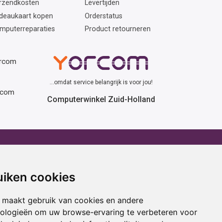
rzendkosten
Levertijden
deaukaart kopen
Orderstatus
mputerreparaties
Product retourneren
orcom
...omdat service belangrijk is voor jou!
rcom
Computerwinkel Zuid-Holland
erhuur
Advies
atafel huren
Winactie
uiken cookies
ptop huren
Laptop voor school
amer huren
Cadeau ideeën
 maakt gebruik van cookies en andere
cestoel huren
Print service
nologieën om uw browse-ervaring te verbeteren voor