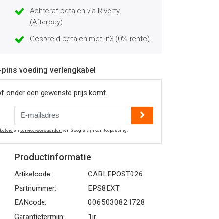
Achteraf betalen via Riverty
(Afterpay)
Gespreid betalen met in3 (0% rente)
8-pins voeding verlengkabel
of onder een gewenste prijs komt.
ybeleid
en
servicevoorwaarden
van Google zijn van toepassing.
Productinformatie
Artikelcode:
CABLEPOST026
Partnummer:
EPS8EXT
EANcode:
0065030821728
Garantietermijn:
1jr