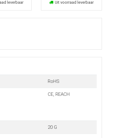
kelmand
In winkelmand
aad leverbaar
Uit voorraad leverbaar
RoHS
CE, REACH
20 G