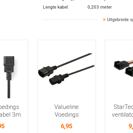
Lengte kabel:
0,203 meter
Uitgebreide s
 informatie
Bekijk meer informatie
Bekijk mee
oedings
Valueline
StarTec
kabel 3m
Voedings
ventilat
verlengkabel 1,5m
ada
95
6,95
9