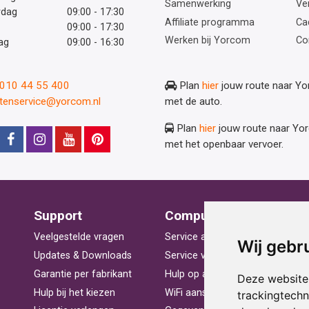
Samenwerking
Ve
rdag
09:00 - 17:30
Affiliate programma
Ca
09:00 - 17:30
Werken bij Yorcom
Co
ag
09:00 - 16:30
: 010 44 55 400
Plan
hier
jouw route naar Y
ntenservice@yorcom.nl
met de auto.
Plan
hier
jouw route naar Yo
met het openbaar vervoer.
Support
Computerhulp
V
Veelgestelde vragen
Service aan huis
St
Wij gebr
Updates & Downloads
Service voor bedrijven
La
Garantie per fabrikant
Hulp op afstand
Be
Deze website
Hulp bij het kiezen
WiFi aansluiten
Ra
trackingtech