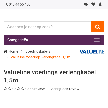
010 44 55 400
Waar
ben
je
Categorieën
naar
op
Home
Voedingskabels
zoek?
Valueline Voedings verlengkabel 1,5m
Valueline voedings verlengkabel
1,5m
Geen review
Schrijf een review