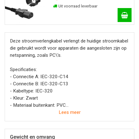
Uit voorraad leverbaar
Deze stroomverlengkabel verlengt de huidige stroomkabel
die gebruikt wordt voor apparaten die aangesloten zijn op
netspanning, zoals PC\'s.
Specificaties:
- Connectie A: IEC-320-C14
- Connectie B: IEC-320-C13
- Kabeltype: IEC-320
- Kleur: Zwart
- Materiaal buitenkant: PVC
- Connectordesign - kant A: Recht
Lees meer
- Lengte: 2.00 m
- Design kabel: Rond
- Materiaal conductor: Koper
Gewicht en omvang