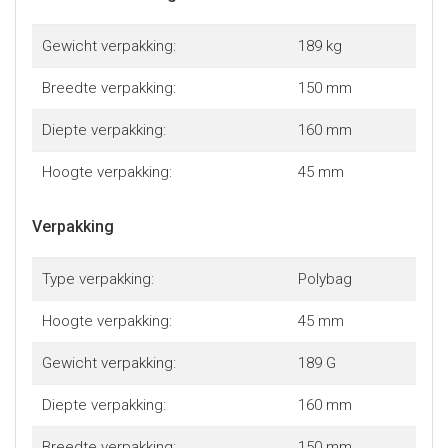
- Diameter van ader: 3 x 0.75 mm
- Connectordesign - kant B: Recht
Gewicht verpakking:
189 kg
- Diameter: 6.5 mm
- Plating van connectors: Nikkel
Breedte verpakking:
150 mm
Diepte verpakking:
160 mm
Hoogte verpakking:
45 mm
Verpakking
Type verpakking:
Polybag
Hoogte verpakking:
45 mm
Gewicht verpakking:
189 G
Diepte verpakking:
160 mm
Breedte verpakking:
150 mm