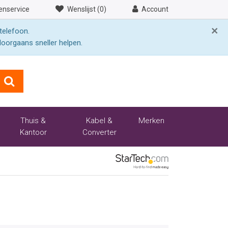
enservice
Wenslijst (0)
Account
×
telefoon.
doorgaans sneller helpen.
Thuis &
Kabel &
Merken
Kantoor
Converter