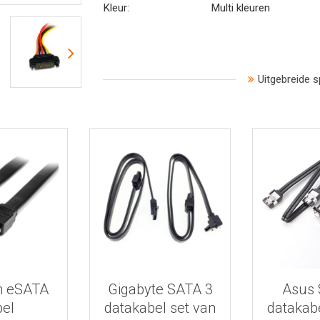
Kleur:
Multi kleuren
Uitgebreide s
 informatie
Bekijk meer informatie
Bekijk mee
h eSATA
Gigabyte SATA 3
Asus 
bel
datakabel set van
datakabe