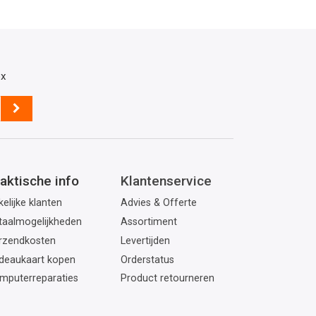
ox
aktische info
Klantenservice
elijke klanten
Advies & Offerte
taalmogelijkheden
Assortiment
rzendkosten
Levertijden
deaukaart kopen
Orderstatus
mputerreparaties
Product retourneren