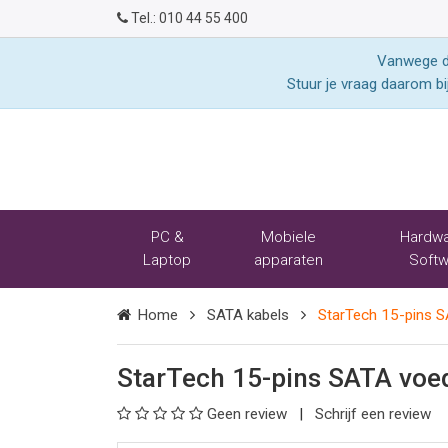
Tel.:
010 44 55 400
Vanwege de
Stuur je vraag daarom bi
PC &
Mobiele
Hardwa
Laptop
apparaten
Softw
Home
SATA kabels
StarTech 15-pins S
StarTech 15-pins SATA voe
Geen review
Schrijf een review