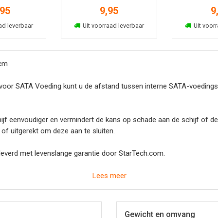
ermd 2m
2
,95
9,95
9
kelmand
In winkelmand
In win
ad leverbaar
Uit voorraad leverbaar
Uit voorr
 cm
r SATA Voeding kunt u de afstand tussen interne SATA-voedingsa
chijf eenvoudiger en vermindert de kans op schade aan de schijf of
of uitgerekt om deze aan te sluiten.
everd met levenslange garantie door StarTech.com.
Lees meer
ansluiting en uw SATA harde schijf met 30 cm voor meer flexibilitei
t te worden verbogen of uitgerekt
Gewicht en omvang