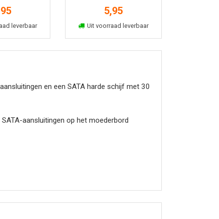
2
,95
5,95
kelmand
In winkelmand
aad leverbaar
Uit voorraad leverbaar
ansluitingen en een SATA harde schijf met 30
 de SATA-aansluitingen op het moederbord
t