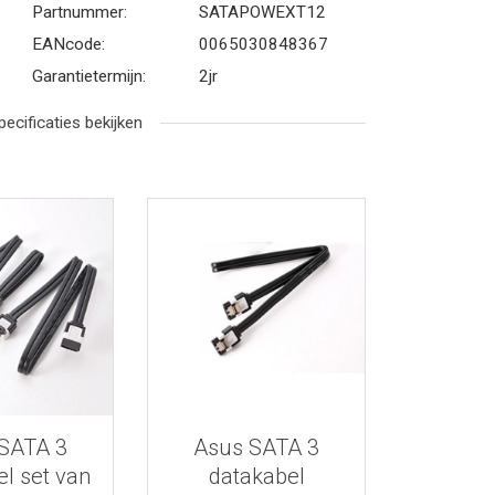
Partnummer:
SATAPOWEXT12
EANcode:
0065030848367
Garantietermijn:
2jr
pecificaties bekijken
r informatie
Bekijk meer informatie
SATA 3
Asus SATA 3
l set van
datakabel