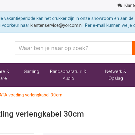
Klant
 vakantieperiode kan het drukker zijn in onze showroom en aan de 
j voorkeur naar
klantenservice@yorcom.nl
. Per e-mail kunnen we je 
Waar
ben
je
naar
re &
Gaming
Randapparatuur &
Netwerk &
op
are
Audio
Opslag
zoek?
ATA voeding verlengkabel 30cm
ding verlengkabel 30cm