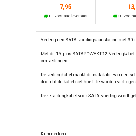
afgesch
7,95
13
In winkelmand
In win
Uit voorraad leverbaar
Uit voorra
Verleng een SATA-voedingsaansluiting met 30
Met de 15-pins SATAPOWEXT12 Verlengkabel voo
cm verlengen.
De verlengkabel maakt de installatie van een s
doordat de kabel niet hoeft te worden verbogen 
Deze verlengkabel voor SATA-voeding wordt gel
The StarTech.com Advantage
- Verlengt de afstand tussen de SATA-voedingsa
- De SATA kabel hoeft bij gebrek aan ruimte nie
Kenmerken