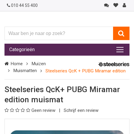
010 44 55 400
Waar
ben
je
Categorieën
naar
op
Home
Muizen
zoek?
Muismatten
Steelseries QcK + PUBG Miramar edition
Steelseries QcK+ PUBG Miramar
edition muismat
Geen review
Schrijf een review