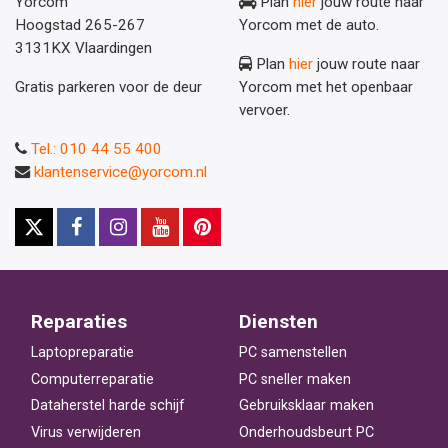
Yorcom
Plan
hier
jouw route naar
Hoogstad 265-267
Yorcom met de auto.
3131KX Vlaardingen
Plan
hier
jouw route naar
Gratis parkeren voor de deur
Yorcom met het openbaar
vervoer.
Tel.: 010 44 55 400
klantenservice@yorcom.nl
Reparaties
Diensten
Laptopreparatie
PC samenstellen
Computerreparatie
PC sneller maken
Dataherstel harde schijf
Gebruiksklaar maken
Virus verwijderen
Onderhoudsbeurt PC