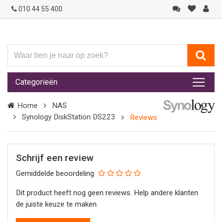
010 44 55 400
Waar
ben
je
Categorieën
naar
op
Home
NAS
zoek?
Synology DiskStation DS223
Reviews
Schrijf een review
Gemiddelde beoordeling
Dit product heeft nog geen reviews. Help andere klanten
de juiste keuze te maken.