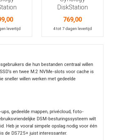
tation
DiskStation
525+
DS925+
99,00
769,00
kelmand
In winkelmand
gen levertijd
4 tot 7 dagen levertijd
sgebruikers die hun bestanden centraal willen
 SSD’s en twee M.2 NVMe-slots voor cache is
ie sneller willen werken met gedeelde
ups, gedeelde mappen, privécloud, foto-
bruiksvriendelijke DSM-besturingssysteem wilt
. Heb je vooral simpele opslag nodig voor één
is de DS725+ juist interessanter.