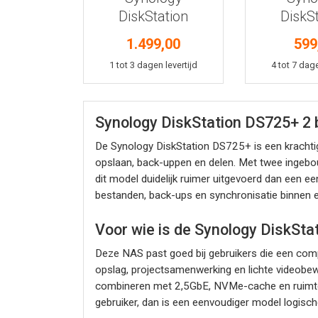
DiskStation
DiskS
DS1825+
DS4
1.499,00
599
In winkelmand
In win
1 tot 3 dagen levertijd
4 tot 7 dage
Synology DiskStation DS725+ 
De Synology DiskStation DS725+ is een krachtige
opslaan, back-uppen en delen. Met twee ingeb
dit model duidelijk ruimer uitgevoerd dan een 
bestanden, back-ups en synchronisatie binnen e
Voor wie is de Synology DiskSt
Deze NAS past goed bij gebruikers die een com
opslag, projectsamenwerking en lichte videobe
combineren met 2,5GbE, NVMe-cache en ruimte o
gebruiker, dan is een eenvoudiger model logisch