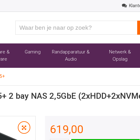
Klant
Waar
ben
je
naar
re &
Gaming
Randapparatuur &
Netwerk &
op
are
Audio
Opslag
zoek?
25+
25+ 2 bay NAS 2,5GbE (2xHDD+2xNVM
619,00