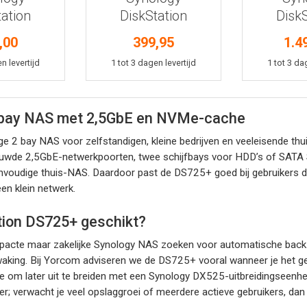
tation
DiskStation
DiskS
25+
DS225+
DS1
,00
399,95
1.4
kelmand
In winkelmand
In win
n levertijd
1 tot 3 dagen levertijd
1 tot 3 da
2 bay NAS met 2,5GbE en NVMe-cache
 2 bay NAS voor zelfstandigen, kleine bedrijven en veeleisende thui
ouwde 2,5GbE-netwerkpoorten, twee schijfbays voor HDD’s of SATA
eenvoudige thuis-NAS. Daardoor past de DS725+ goed bij gebruikers d
en klein netwerk.
ation DS725+ geschikt?
pacte maar zakelijke Synology NAS zoeken voor automatische back-
waking. Bij Yorcom adviseren we de DS725+ vooral wanneer je het ge
m later uit te breiden met een Synology DX525-uitbreidingseenheid
er; verwacht je veel opslaggroei of meerdere actieve gebruikers, dan 