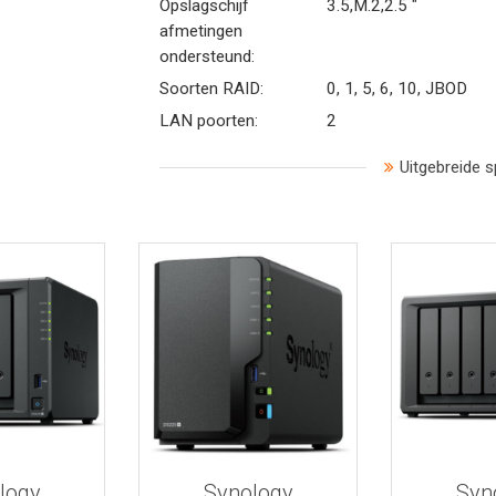
Opslagschijf
3.5,M.2,2.5 "
afmetingen
ondersteund:
Soorten RAID:
0, 1, 5, 6, 10, JBOD
LAN poorten:
2
Uitgebreide s
 informatie
Bekijk meer informatie
Bekijk mee
logy
Synology
Syn