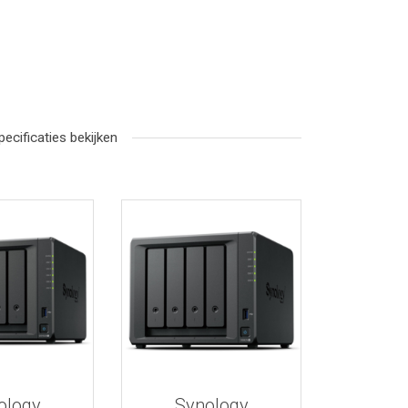
pecificaties bekijken
r informatie
Bekijk meer informatie
ology
Synology