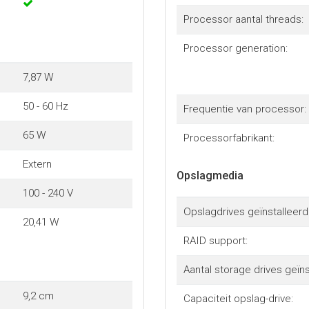
Processor aantal threads:
Processor generation:
7,87 W
50 - 60 Hz
Frequentie van processor:
65 W
Processorfabrikant:
Extern
Opslagmedia
100 - 240 V
Opslagdrives geïnstalleerd
20,41 W
RAID support:
Aantal storage drives geïns
9,2 cm
Capaciteit opslag-drive: