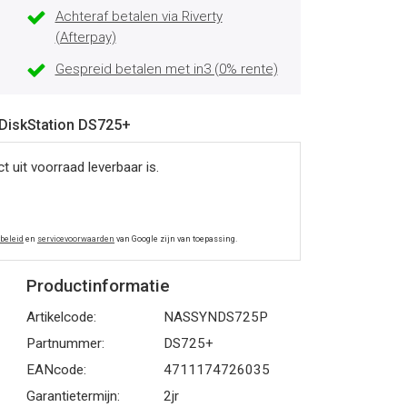
Achteraf betalen via Riverty
(Afterpay)
Gespreid betalen met in3 (0% rente)
 DiskStation DS725+
 uit voorraad leverbaar is.
ybeleid
en
servicevoorwaarden
van Google zijn van toepassing.
Productinformatie
Artikelcode:
NASSYNDS725P
Partnummer:
DS725+
EANcode:
4711174726035
Garantietermijn:
2jr