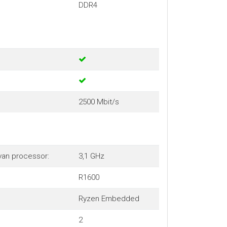
DDR4
2500 Mbit/s
van processor:
3,1 GHz
R1600
Ryzen Embedded
2