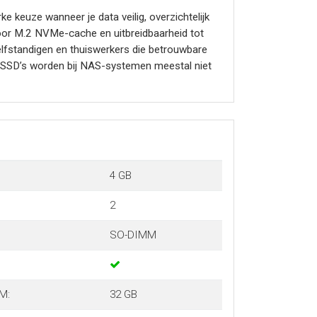
euze wanneer je data veilig, overzichtelijk
oor M.2 NVMe-cache en uitbreidbaarheid tot
fstandigen en thuiswerkers die betrouwbare
e SSD’s worden bij NAS-systemen meestal niet
4 GB
2
SO-DIMM
M:
32 GB