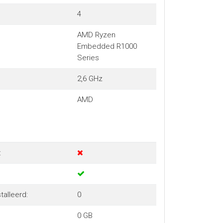
4
AMD Ryzen
Embedded R1000
Series
2,6 GHz
AMD
:
talleerd:
0
0 GB