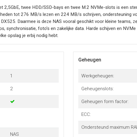
2,5GbE, twee HDD/SSD-bays en twee M.2 NVMe-slots is een sterke k
nelheden tot 276 MB/s lezen en 224 MB/s schrijven, ondersteuning v
DX525. Daarmee is deze NAS vooral geschikt voor kleine teams, zel
s, synchronisatie, foto’s en zakelijke data. Harde schijven en NVM
e opslag je erbij nodig hebt.
Geheugen
1
Werkgeheugen:
2
Geheugenslots:
Geheugen form factor:
ECC:
Ondersteund maximum RA
NAS