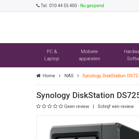
Tel.:
010 44 55 400
-
Nu geopend
PC &
Mobiele
Hardwa
Laptop
apparaten
Softw
Home
NAS
Synology DiskStation DS7
Synology DiskStation DS7
Geen review
Schrijf een review