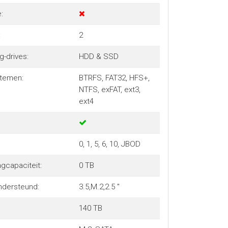
:
:
2
-drives:
HDD & SSD
temen:
BTRFS, FAT32, HFS+,
NTFS, exFAT, ext3,
ext4
0, 1, 5, 6, 10, JBOD
agcapaciteit:
0 TB
ndersteund:
3.5,M.2,2.5 "
140 TB