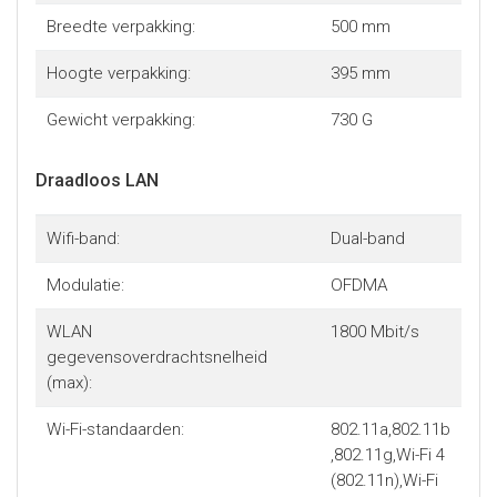
Breedte verpakking:
500 mm
Hoogte verpakking:
395 mm
Gewicht verpakking:
730 G
Draadloos LAN
Wifi-band:
Dual-band
Modulatie:
OFDMA
WLAN
1800 Mbit/s
gegevensoverdrachtsnelheid
(max):
Wi-Fi-standaarden:
802.11a,802.11b
,802.11g,Wi-Fi 4
(802.11n),Wi-Fi