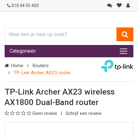
010 44 55 400
Waar
ben
je
Categorieën
naar
op
Home
Routers
zoek?
TP-Link Archer AX23 router
TP-Link Archer AX23 wireless
AX1800 Dual-Band router
Geen review
Schrijf een review