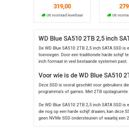
319,00
279
In winkelmand
In win
Uit voorraad leverbaar
Uit voorra
WD Blue SA510 2TB 2,5 inch SAT
De WD Blue SA510 2TB 2,5 inch SATA SSD is een
toevoegen. Door een traditionele harde schijf 
inch formaat in veel bestaande systemen past.
Voor wie is de WD Blue SA510 2
Deze SSD is vooral geschikt voor gebruikers die
programma’s of games. Met 2TB opslagruimte is
De WD Blue SA510 2TB 2,5 inch SATA SSD is een
die nog op een harde schijf draaien, kan deze 
geen NVMe SSD ondersteunen of waarbij een 2,5