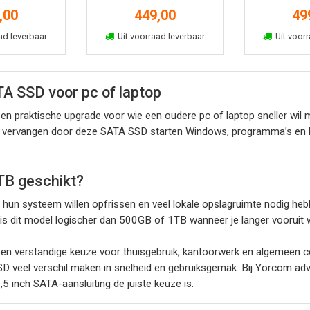
,00
449,00
49
kelmand
In winkelmand
In win
ad leverbaar
Uit voorraad leverbaar
Uit voorr
A SSD voor pc of laptop
 praktische upgrade voor wie een oudere pc of laptop sneller wil m
te vervangen door deze SATA SSD starten Windows, programma’s en be
TB geschikt?
 hun systeem willen opfrissen en veel lokale opslagruimte nodig hebb
 dit model logischer dan 500GB of 1TB wanneer je langer vooruit wi
 verstandige keuze voor thuisgebruik, kantoorwerk en algemeen co
SSD veel verschil maken in snelheid en gebruiksgemak. Bij Yorcom ad
 inch SATA-aansluiting de juiste keuze is.