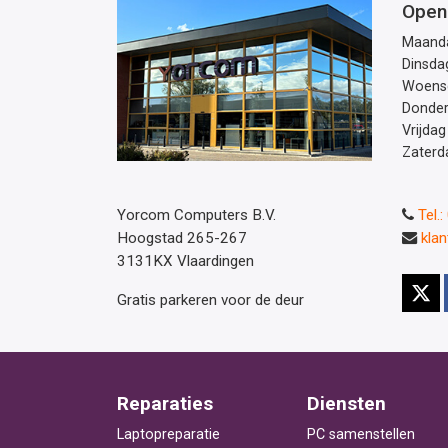
Open
Maand
Dinsda
Woens
Donde
Vrijdag
Zaterd
Yorcom Computers B.V.
Tel.
Hoogstad 265-267
kla
3131KX Vlaardingen
Gratis parkeren voor de deur
Reparaties
Diensten
Laptopreparatie
PC samenstellen