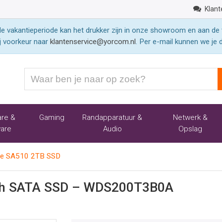
Klant
 vakantieperiode kan het drukker zijn in onze showroom en aan de 
j voorkeur naar
klantenservice@yorcom.nl
. Per e-mail kunnen we je 
Waar
ben
je
naar
re &
Gaming
Randapparatuur &
Netwerk &
op
are
Audio
Opslag
zoek?
ue SA510 2TB SSD
nch SATA SSD – WDS200T3B0A