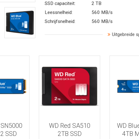
SSD capaciteit:
2 TB
Leessnelheid:
560 MB/s
Schrijfsnelheid:
560 MB/s
Uitgebreide s
 informatie
Bekijk meer informatie
Bekijk mee
 SN5000
WD Red SA510
WD Blu
.2 SSD
2TB SSD
4TB M