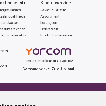
aktische info
Klantenservice
elijke klanten
Advies & Offerte
taalmogelijkheden
Assortiment
rzendkosten
Levertijden
deaukaart kopen
Orderstatus
mputerreparaties
Product retourneren
orcom
...omdat service belangrijk is voor jou!
rcom
Computerwinkel Zuid-Holland
erhuur
Advies
atafel huren
Winactie