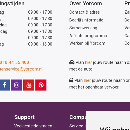
ingstijden
Over Yorcom
Pr
ag
09:00 - 17:30
Contact & adres
Zak
g
09:00 - 17:30
Bedrijfsinformatie
Be
dag
09:00 - 17:30
Samenwerking
Ve
rdag
09:00 - 17:30
Affiliate programma
Ca
09:00 - 17:30
Werken bij Yorcom
Co
ag
09:00 - 16:30
: 010 44 55 400
Plan
hier
jouw route naar Y
ntenservice@yorcom.nl
met de auto.
Plan
hier
jouw route naar Yo
met het openbaar vervoer.
Support
Computerhulp
V
Veelgestelde vragen
Service aan huis
St