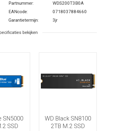
Partnummer:
WDS200T3B0A
EANcode:
0718037884660
Garantietermijn:
3jr
pecificaties bekijken
r informatie
Bekijk meer informatie
e SN5000
WD Black SN8100
.2 SSD
2TB M.2 SSD