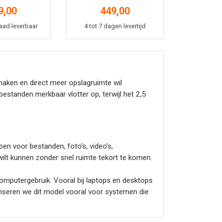
9,00
449,00
kelmand
In winkelmand
aad leverbaar
4 tot 7 dagen levertijd
aken en direct meer opslagruimte wil
standen merkbaar vlotter op, terwijl het 2,5
en voor bestanden, foto’s, video’s,
lt kunnen zonder snel ruimte tekort te komen.
mputergebruik. Vooral bij laptops en desktops
viseren we dit model vooral voor systemen die