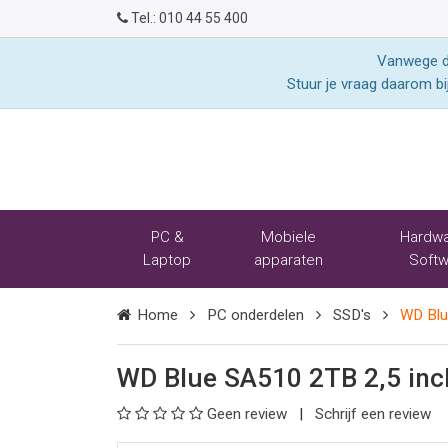
Tel.:
010 44 55 400
Vanwege de
Stuur je vraag daarom bi
PC &
Mobiele
Hardwa
Laptop
apparaten
Softw
Home
PC onderdelen
SSD's
WD Bl
WD Blue SA510 2TB 2,5 i
Geen review
Schrijf een review