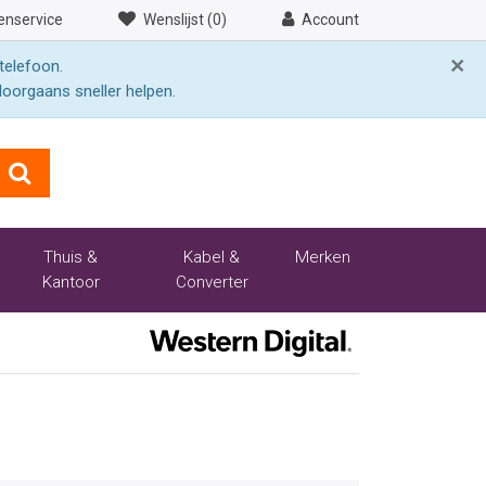
enservice
Wenslijst (0)
Account
×
telefoon.
doorgaans sneller helpen.
Thuis &
Kabel &
Merken
Kantoor
Converter