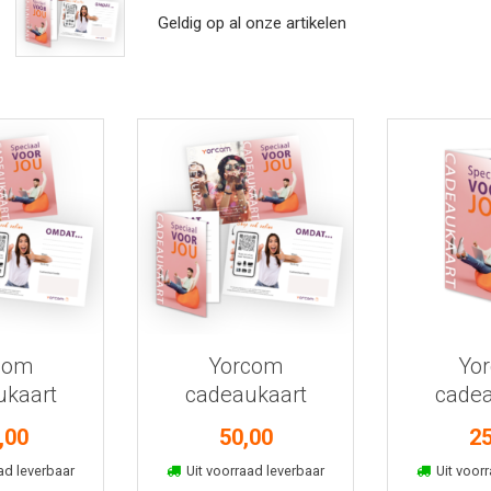
Geldig op al onze artikelen
 informatie
Bekijk meer informatie
Bekijk mee
com
Yorcom
Yo
ukaart
cadeaukaart
cadea
,00
50,00
25
kelmand
In winkelmand
In win
ad leverbaar
Uit voorraad leverbaar
Uit voorr