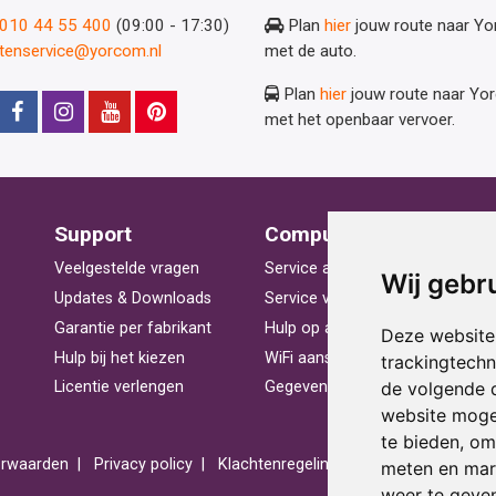
: 010 44 55 400
(09:00 - 17:30)
Plan
hier
jouw route naar Y
ntenservice@yorcom.nl
met de auto.
Plan
hier
jouw route naar Yo
met het openbaar vervoer.
Support
Computerhulp
V
Veelgestelde vragen
Service aan huis
St
Wij gebr
Updates & Downloads
Service voor bedrijven
La
Garantie per fabrikant
Hulp op afstand
Be
Deze website
Hulp bij het kiezen
WiFi aansluiten
Ra
trackingtech
de volgende 
Licentie verlengen
Gegevens herstellen
Pr
website moge
te bieden
,
om 
rwaarden
Privacy policy
Klachtenregeling
Reviews
Spons
meten en mark
weer te geven