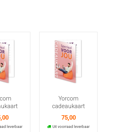
r informatie
Bekijk meer informatie
rcom
Yorcom
ukaart
cadeaukaart
,00
75,00
kelmand
In winkelmand
aad leverbaar
Uit voorraad leverbaar