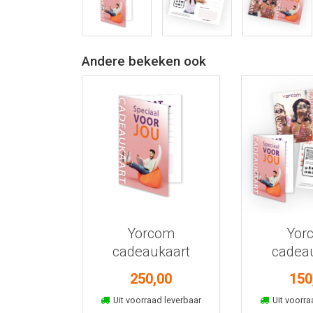
Andere bekeken ook
Bekijk meer informatie
Bekijk meer
Yorcom
Yor
cadeaukaart
cadea
250,00
150
In winkelmand
In win
Uit voorraad leverbaar
Uit voorra