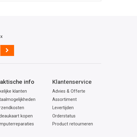
ox
aktische info
Klantenservice
elijke klanten
Advies & Offerte
taalmogelijkheden
Assortiment
rzendkosten
Levertijden
deaukaart kopen
Orderstatus
mputerreparaties
Product retourneren