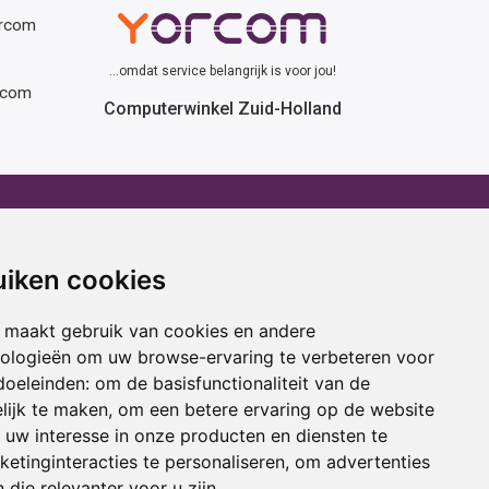
orcom
...omdat service belangrijk is voor jou!
rcom
Computerwinkel Zuid-Holland
erhuur
Advies
atafel huren
Winactie
uiken cookies
ptop huren
Laptop voor school
amer huren
Cadeau ideeën
 maakt gebruik van cookies en andere
cestoel huren
Print service
nologieën om uw browse-ervaring te verbeteren voor
doeleinden:
om de basisfunctionaliteit van de
ojectiescherm huren
Kortingscode
lijk te maken
,
om een betere ervaring op de website
uw interesse in onze producten en diensten te
oring
Acties
etinginteracties te personaliseren
,
om advertenties
 die relevanter voor u zijn
.