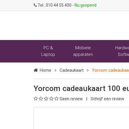
Tel.:
010 44 55 400
-
Nu geopend
PC &
Mobiele
Hardwa
Laptop
apparaten
Softw
Home
Cadeaukaart
Yorcom cadeaukaa
Yorcom cadeaukaart 100 e
Geen review
Schrijf een review