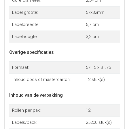
Core diameter:
2,54 cm
Label groote:
57x32mm
Labelbreedte:
5,7 cm
Labelhoogte:
3,2 cm
Overige specificaties
Formaat:
57.15 x 31.75
Inhoud doos of mastercarton:
12 stuk(s)
Inhoud van de verpakking
Rollen per pak:
12
Labels/pack:
25200 stuk(s)