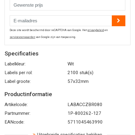
Deze site wordt beschermd door reCAPTCHA van Google. Het
privacybeleid
en
servicevoorwaarden
van Google zijn van toepassing.
Specificaties
Labelkleur:
Wit
Labels per rol:
2100 stuk(s)
Label groote:
57x32mm
Productinformatie
Artikelcode:
LABACCZBR080
Partnummer:
1P-800262-127
EANcode:
5711045463990
Uitgebreide specificaties bekijken